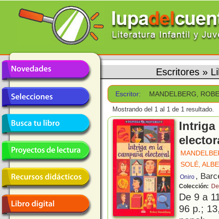
Escritores
»
L
Escritor:
MANDELBERG, ROB
Mostrando del 1 al 1 de 1 resultado.
Intriga
elector
MANDELBE
SOLÉ, ALB
, Barc
Oniro
Colección:
De
De 9 a 1
96 p.; 13