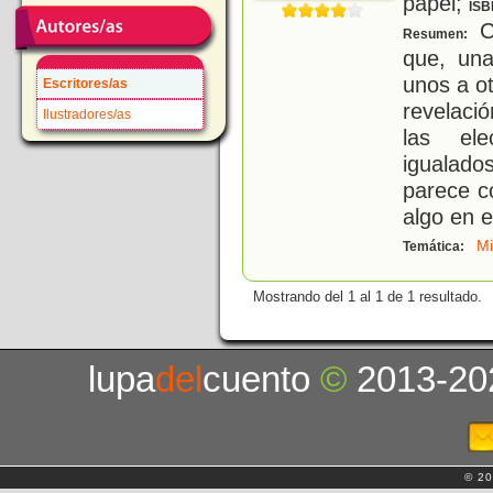
papel;
ISB
Co
Resumen:
que, un
unos a o
Escritores/as
revelaci
Ilustradores/as
las ele
igualad
parece c
algo en 
Mi
Temática:
Mostrando del 1 al 1 de 1 resultado.
lupa
del
cuento
©
2013-20
© 20