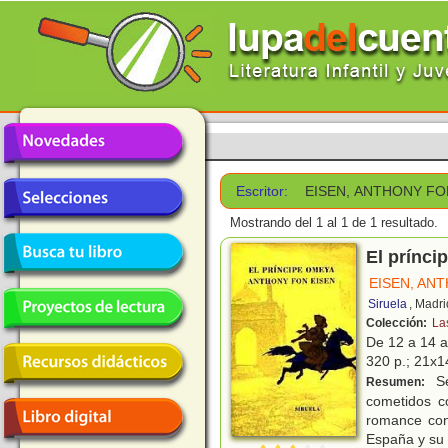
Escritor:
EISEN, ANTHONY F
Mostrando del 1 al 1 de 1 resultado.
El prínc
EISEN, AN
Siruela
, Madri
Colección:
La
De 12 a 14 
320 p.; 21x1
Se
Resumen:
cometidos c
romance con
España y su