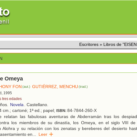
Escritores
»
Libros de "EIS
ON
ipe Omeya
THONY FON
GUTIÉRREZ, MENCHU
(aut.)
(trad.)
d, 1995
s tres edades
años.
Novela
. Castellano.
4 cm.; cartoné; 1ª ed.; papel;
84-7844-260-X
ISBN:
 relatan las fabulosas aventuras de Abderramán tras los despiad
ontra los miembros de su dinastía, los Omeya, en el siglo VIII de
 Alohra y su relación con los zenatas y bereberes del desierto has
 asentamiento en
...
Leer