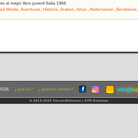
o al mejor libro juvenil Italia 1966
ad Media
,
Aventuras
,
Historia
,
Árabes
,
Amor
,
Abderramán
,
Bereberes
2026
¿qué es?
¿quiénes somos?
© 2013-2026 Vincent&Vincent | DTR-Sistemas