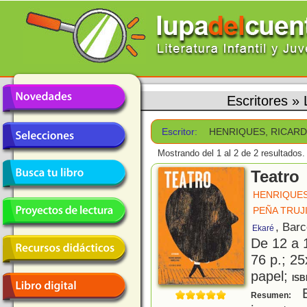
Escritores
»
Escritor:
HENRIQUES, RICAR
Mostrando del 1 al 2 de 2 resultados.
Teatro
HENRIQUES
PEÑA TRUJI
, Bar
Ekaré
De 12 a 
76 p.; 25
papel;
ISB
E
Resumen: