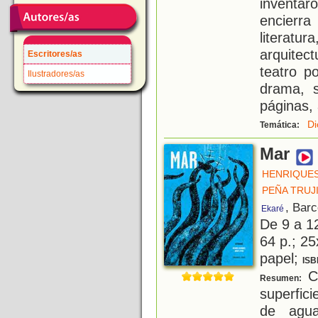
inventa
encier
literat
arquitec
Escritores/as
teatro p
Ilustradores/as
drama, s
páginas, 
Di
Temática:
Mar
HENRIQUES
PEÑA TRUJI
, Bar
Ekaré
De 9 a 1
64 p.; 25
papel;
ISB
Ce
Resumen:
superfic
de agua