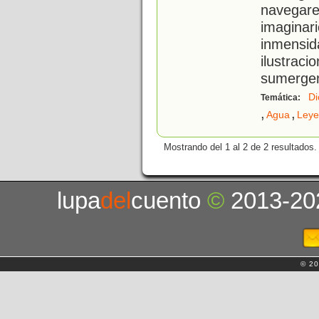
navegare
imagin
inmensid
ilustrac
sumerge
Di
Temática:
,
,
Agua
Leye
Mostrando del 1 al 2 de 2 resultados.
lupa
del
cuento
©
2013-20
© 20