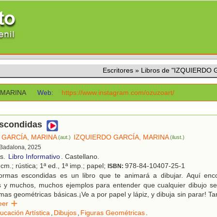
Escritores
»
Libros de "IZQUIERDO
 MARINA
Web:
https://www.instagram.com/ozuzoart/
scondidas
 GARCÍA, MARINA
IZQUIERDO GARCÍA, MARINA
(aut.)
(ilust.)
 Badalona, 2025
os.
Libro Informativo
. Castellano.
cm.; rústica; 1ª ed., 1ª imp.; papel;
978-84-10407-25-1
ISBN:
rmas escondidas es un libro que te animará a dibujar. Aquí enco
s y muchos, muchos ejemplos para entender que cualquier dibujo 
mas geométricas básicas.¡Ve a por papel y lápiz, y dibuja sin parar! T
Leer
ucación Artística
,
Dibujos
,
Figuras Geométricas
.