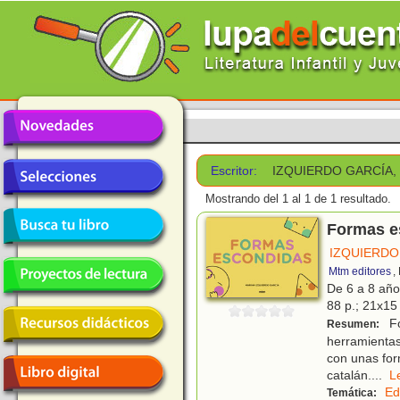
Escritor:
IZQUIERDO GARCÍA,
Mostrando del 1 al 1 de 1 resultado.
Formas e
IZQUIERDO
Mtm editores
,
De 6 a 8 añ
88 p.; 21x15 
Fo
Resumen:
herramienta
con unas for
catalán.
...
Ed
Temática: