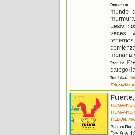
T
Resumen:
mundo d
murmura
Lesiv no
veces v
tenemos
comienza
mañana y
Pre
Premio:
categoría
Vi
Temática:
Educación Ar
Fuerte
ROMANYSH
ROMANYSH
REBÓN, MA
Barbara Fiore
De 9 a 1