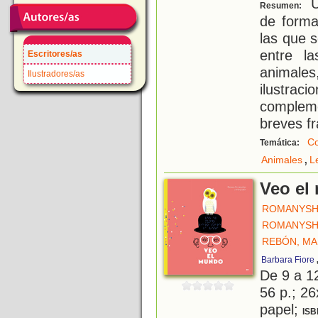
Un
Resumen:
de forma
las que 
entre l
Escritores/as
animal
Ilustradores/as
ilustr
complem
breves f
Co
Temática:
,
Animales
L
Veo el
ROMANYSH
ROMANYSH
REBÓN, MA
Barbara Fiore
De 9 a 1
56 p.; 26
papel;
ISB