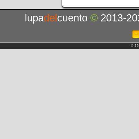
lupa
del
cuento
©
2013-20
© 20