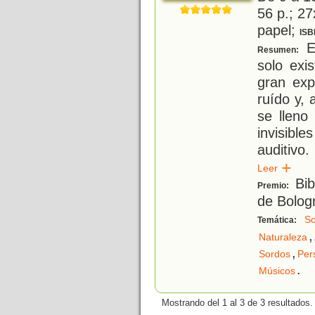
56 p.; 27
papel;
ISB
En
Resumen:
solo exi
gran exp
ruído y, 
se lleno
invisibl
auditivo
Leer
Bib
Premio:
de Bolog
So
Temática:
,
Naturaleza
,
Sordos
Per
.
Músicos
Mostrando del 1 al 3 de 3 resultados.