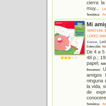
cierra l
muy
...
L
A
Temática:
Mi ami
MANTONI, 
LÓPEZ VAR
, Le
Everest
Colección:
Mo
De 4 a 5
48 p.; 19
papel;
ISB
U
Resumen:
amigos 
ninguna 
la vida, 
de expre
conocere
Am
Temática: