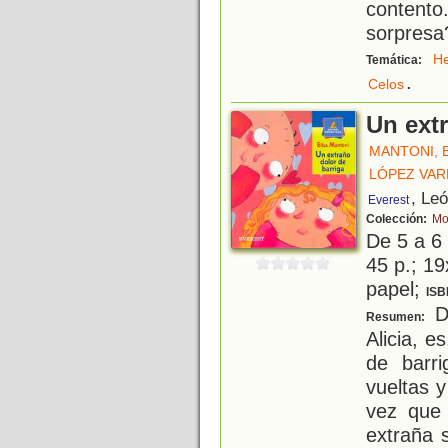
content
sorpresa
H
Temática:
.
Celos
Un extr
MANTONI, 
LÓPEZ VAR
, Le
Everest
Colección:
Mo
De 5 a 6
45 p.; 19
papel;
ISB
D
Resumen:
Alicia, e
de barri
vueltas 
vez que 
extraña 