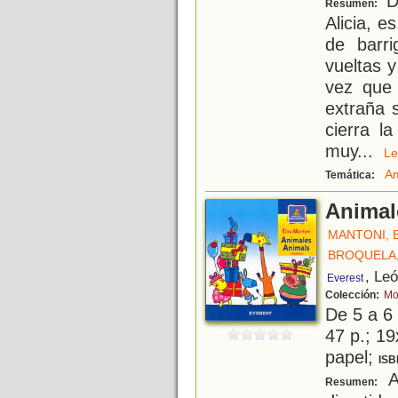
D
Resumen:
Alicia, e
de barri
vueltas 
vez que 
extraña 
cierra l
muy
...
L
A
Temática:
Animal
MANTONI, 
BROQUELA
, Le
Everest
Colección:
Mo
De 5 a 6
47 p.; 19
papel;
ISB
Ap
Resumen: