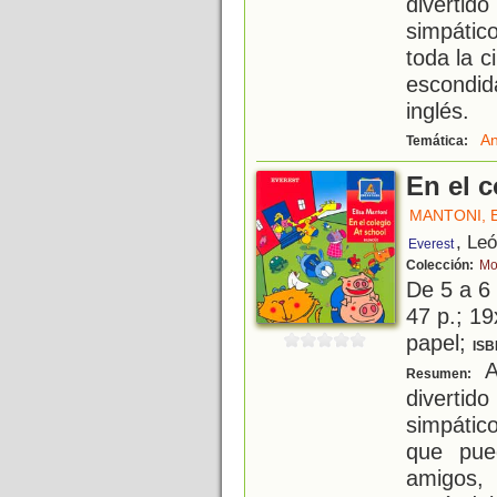
diverti
simpáti
toda la 
escondid
inglés.
An
Temática:
En el c
MANTONI, 
, Le
Everest
Colección:
Mo
De 5 a 6
47 p.; 19
papel;
ISB
Ap
Resumen:
diverti
simpátic
que pue
amigos,