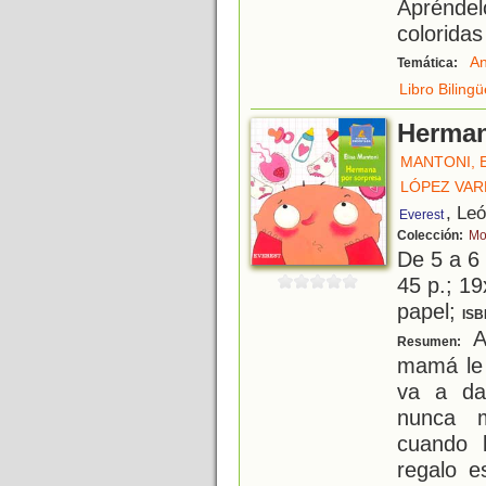
Aprénde
coloridas
An
Temática:
Libro Bilingü
Herman
MANTONI, 
LÓPEZ VAR
, Le
Everest
Colección:
Mo
De 5 a 6
45 p.; 19
papel;
ISB
Al
Resumen:
mamá le 
va a da
nunca m
cuando 
regalo 