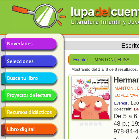
Escrit
Escritor:
MANTONI, ELISA
Mostrando del 1 al 8 de 8 resultados.
Herman
MANTONI, 
LÓPEZ VAR
, Le
Everest
Colección:
Lee
De 5 a 6
48 p.; 19
978-84-4
Al