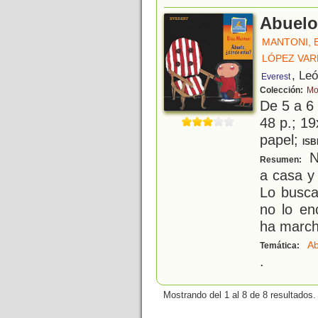
Abuelo
MANTONI, 
LÓPEZ VAR
, Le
Everest
Colección:
Mo
De 5 a 6
48 p.; 19
papel;
ISB
Nu
Resumen:
a casa y
Lo busca
no lo en
ha march
Ab
Temática:
.
Mostrando del 1 al 8 de 8 resultados.