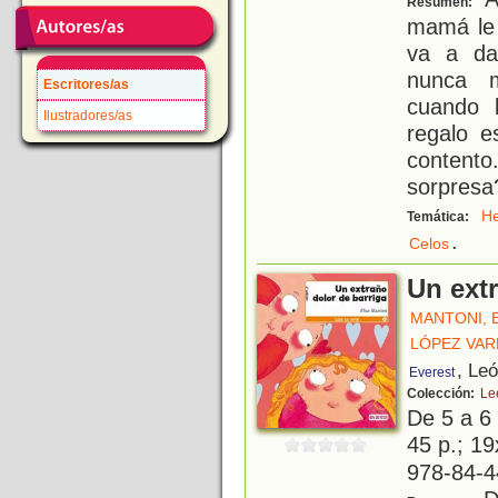
Resumen:
mamá le 
va a da
nunca m
Escritores/as
cuando 
Ilustradores/as
regalo 
content
sorpresa
H
Temática:
.
Celos
Un extr
MANTONI, 
LÓPEZ VAR
, Le
Everest
Colección:
Lee
De 5 a 6
45 p.; 19
978-84-4