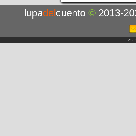
lupa
del
cuento
©
2013-20
© 20