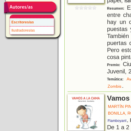
papel;
ISB
En
Resumen:
entre ch
hay un c
Escritores/as
puestas 
Ilustradores/as
También
puertas 
Pero est
cosa pint
Ciu
Premio:
Juvenil, 
Av
Temática:
.
Zombis
Vamos 
MARTÍN PIN
BONILLA, 
,
Flamboyant
De 1 a 2