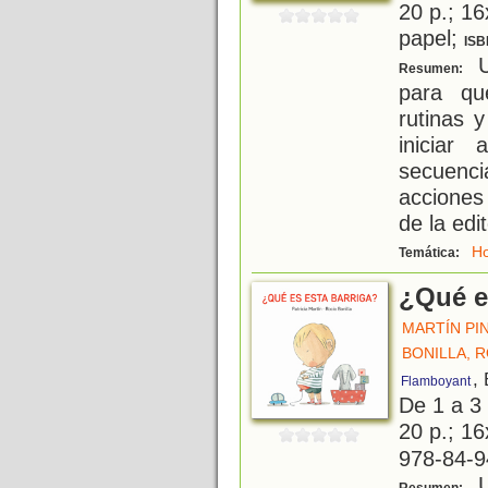
20 p.; 16
papel;
ISB
U
Resumen:
para qu
rutinas y
iniciar
secuenci
acciones
de la edit
Ho
Temática:
¿Qué e
MARTÍN PIN
BONILLA, 
,
Flamboyant
De 1 a 3
20 p.; 1
978-84-9
U