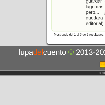
guardar
lágrimas
pero...
quedara
editorial)
Mostrando del 1 al 3 de 3 resultados.
lupa
del
cuento
©
2013-20
© 20