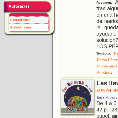
A 
Resumen:
trae alg
en una ha
de leerl
Escritores/as
le qued
Ilustradores/as
ayudarl
solució
LOS PÉ
Fa
Temática:
Ratón Pérez
Problemas P
.
Amistad
Las ll
MEILÁN, A
Entre Nubes y
De 4 a 5
42 p.; 23
papel;
ISB