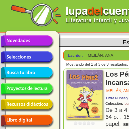
Es
Escritor:
MEILÁN, ANA
Mostrando del 1 al 3 de 3 resultados.
Los Pér
incans
MEILÁN, A
Entre Nubes y
Colección:
Lo
De 3 a 4
64 p. , 1
papel;
ISB