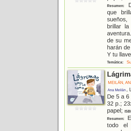
D
Resumen:
que bril
sueños,
brillar 
aventura
de su me
harán de
Y tu llave
S
Temática:
Lágrim
MEILÁN, A
, 
Ana Meilán
De 5 a 6
32 p.; 23
papel;
ISB
E
Resumen:
todo el