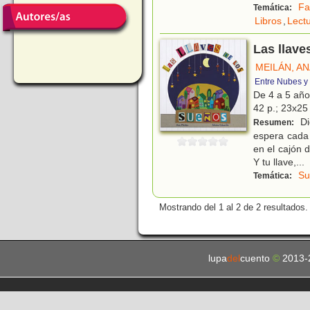
Fa
Temática:
Libros
,
Lect
Las llave
MEILÁN, A
Entre Nubes y
De 4 a 5 añ
42 p.; 23x25 
Dic
Resumen:
espera cada 
en el cajón 
Y tu llave,
...
Su
Temática:
Mostrando del 1 al 2 de 2 resultados.
lupa
del
cuento
©
2013-