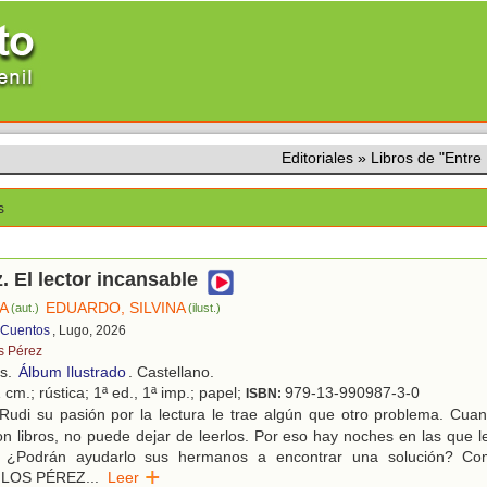
Editoriales
»
Libros de "Entre
s
. El lector incansable
NA
EDUARDO, SILVINA
(aut.)
(ilust.)
 Cuentos
, Lugo, 2026
s Pérez
os.
Álbum Ilustrado
. Castellano.
 cm.; rústica; 1ª ed., 1ª imp.; papel;
979-13-990987-3-0
ISBN:
Rudi su pasión por la lectura le trae algún que otro problema. Cua
on libros, no puede dejar de leerlos. Por eso hay noches en las que 
. ¿Podrán ayudarlo sus hermanos a encontrar una solución? Co
 LOS PÉREZ
...
Leer