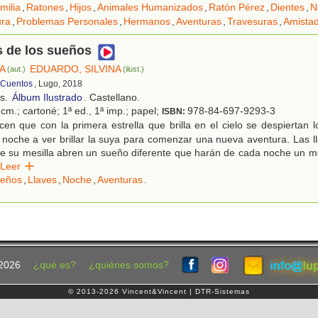
milia
,
Ratones
,
Hijos
,
Animales Humanizados
,
Ratón Pérez
,
Dientes
,
N
ura
,
Problemas Personales
,
Hermanos
,
Aventuras
,
Travesuras
,
Amista
s de los sueños
NA
EDUARDO, SILVINA
(aut.)
(ilust.)
 Cuentos
, Lugo, 2018
os.
Álbum Ilustrado
. Castellano.
cm.; cartoné; 1ª ed., 1ª imp.; papel;
978-84-697-9293-3
ISBN:
en que con la primera estrella que brilla en el cielo se despiertan 
noche a ver brillar la suya para comenzar una nueva aventura. Las l
de su mesilla abren un sueño diferente que harán de cada noche un m
Leer
eños
,
Llaves
,
Noche
,
Aventuras
.
2026
¿qué es?
¿quiénes somos?
© 2013-2026 Vincent&Vincent | DTR-Sistemas