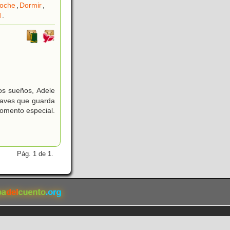
oche
,
Dormir
,
d
.
los sueños, Adele
laves que guarda
omento especial.
Pág. 1 de 1.