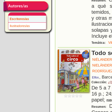
Resumen:
a qué s
temidos,
y otras 
Escritores/as
ilustrac
Ilustradores/as
solapas y
Incluye e
Vi
Temática:
Todo so
NIËLANDER
NIELÄNDER
RODRÍGUEZ
, Barc
Elfos
Colección:
¿Q
De 5 a 7
16 p.; 24
papel;
ISB
De
Resumen: