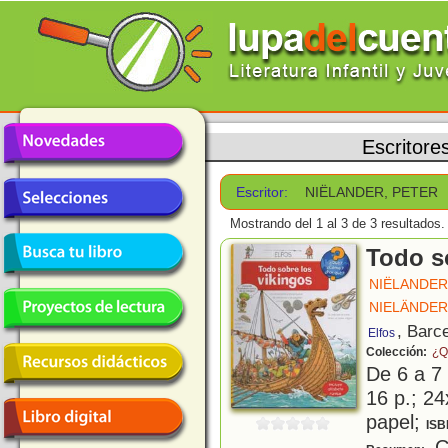
Escritore
Escritor:
NIËLANDER, PETER
Mostrando del 1 al 3 de 3 resultados.
Todo s
NIËLANDER
NIELÄNDER
, Barc
Elfos
Colección:
¿Q
De 6 a 7
16 p.; 24
papel;
ISB
Co