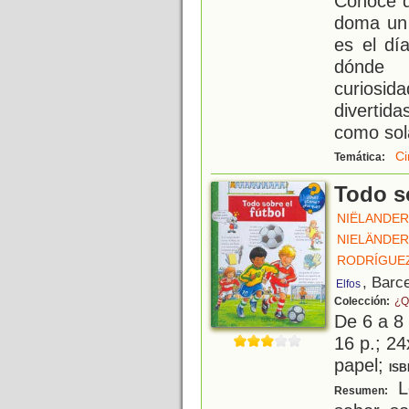
Conoce q
doma un 
es el dí
dónde 
curios
divertida
como sol
Ci
Temática:
Todo so
NIËLANDER
NIELÄNDER
RODRÍGUEZ
, Barc
Elfos
Colección:
¿Q
De 6 a 8
16 p.; 24
papel;
ISB
L
Resumen: