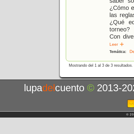
saber so
¿Cómo es
las regl
¿Qué eq
torneo?
Con dive
Leer
De
Temática:
Mostrando del 1 al 3 de 3 resultados.
lupa
del
cuento
©
2013-20
© 20