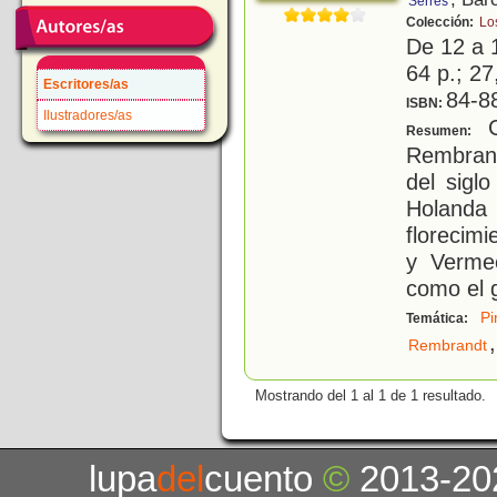
Serres
Colección:
Lo
De 12 a 
64 p.; 27
Escritores/as
84-8
ISBN:
Ilustradores/as
Co
Resumen:
Rembrand
del sigl
Holanda 
florecimi
y Vermee
como el 
Pi
Temática:
,
Rembrandt
Mostrando del 1 al 1 de 1 resultado.
lupa
del
cuento
©
2013-20