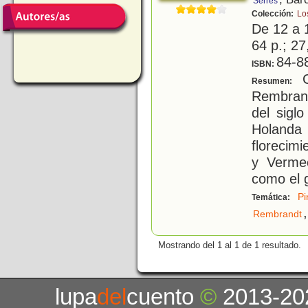
Serres
Colección:
Lo
De 12 a 
64 p.; 27
84-8
ISBN:
Co
Resumen:
Rembrand
del sigl
Holanda 
florecimi
y Vermee
como el 
Pi
Temática:
,
Rembrandt
Mostrando del 1 al 1 de 1 resultado.
lupa
del
cuento
©
2013-20