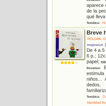
Resumen:
aparece 
de la pe
qué lleva
H
Temática:
Breve 
ROLDÁN, 
Imaginarium
De 4 a 5
6 p.; 12x
papel;
ISB
E
Resumen:
estimula
niños...
dedos
familiari
Co
Temática:
Identidad A