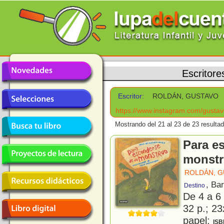
Escritore
Escritor:
ROLDÁN, GUSTAVO
https://www.instagram.com/gustav
Mostrando del 21 al 23 de 23 resulta
Para e
monst
ROLDÁN, 
, Ba
Destino
De 4 a 6
32 p.; 23
papel;
ISB