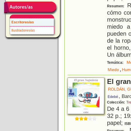
Ri
Resumen:
cómo com
monstruo
Escritores/as
miedo a
Ilustradores/as
pueden o
de la rop
el horno
Un álbu
Mo
Temática:
,
Miedo
Hum
El gra
ROLDÁN, 
, Bar
Edebé
Colección:
Tr
De 4 a 6
32 p.; 19
papel;
ISB
N