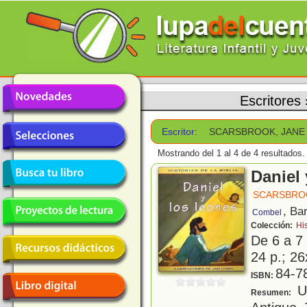
Escritores
Escritor:
SCARSBROOK, JANE
Mostrando del 1 al 4 de 4 resultados.
Daniel 
SCARSBROO
, Ba
Combel
Colección:
His
De 6 a 7
24 p.; 26
84-7
ISBN:
Un
Resumen: