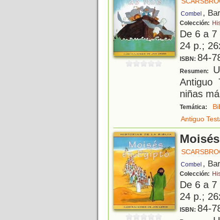
SCARSBROO
, Ba
Combel
Colección:
His
De 6 a 7
24 p.; 26
84-7
ISBN:
Un
Resumen:
Antiguo 
niñas má
Bi
Temática:
Antiguo Tes
Moisés
SCARSBROO
, Ba
Combel
Colección:
His
De 6 a 7
24 p.; 26
84-7
ISBN: