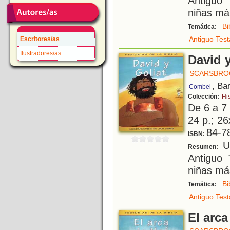
Antiguo 
niñas má
Bi
Temática:
Antiguo Tes
Escritores/as
Ilustradores/as
David y
SCARSBROO
, Ba
Combel
Colección:
His
De 6 a 7
24 p.; 26
84-7
ISBN:
Un
Resumen:
Antiguo 
niñas má
Bi
Temática:
Antiguo Tes
El arc