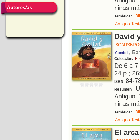
Antiguo 
niñas má
Bi
Temática:
Antiguo Tes
David y
SCARSBROO
, Ba
Combel
Colección:
His
De 6 a 7
24 p.; 26
84-7
ISBN:
Un
Resumen:
Antiguo 
niñas má
Bi
Temática:
Antiguo Tes
El arc