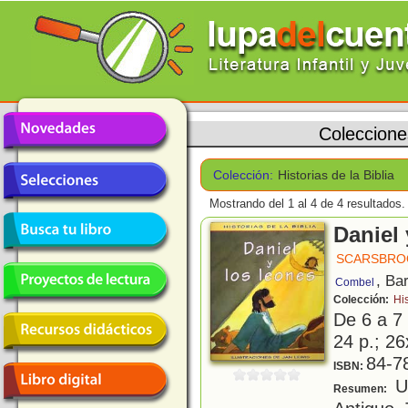
Coleccione
Colección:
Historias de la Biblia
Mostrando del 1 al 4 de 4 resultados.
Daniel 
SCARSBROO
, Ba
Combel
Colección:
His
De 6 a 7
24 p.; 26
84-7
ISBN:
Un
Resumen: