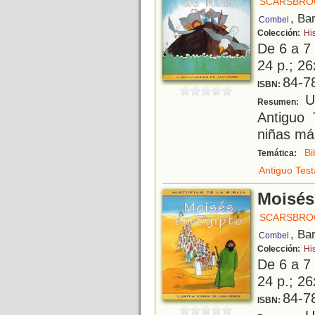
SCARSBROO
, Ba
Combel
Colección:
His
De 6 a 7
24 p.; 26
84-7
ISBN:
Un
Resumen:
Antiguo 
niñas má
Bi
Temática:
Antiguo Tes
Moisés
SCARSBROO
, Ba
Combel
Colección:
His
De 6 a 7
24 p.; 26
84-7
ISBN: