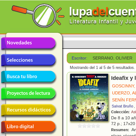
Escritor:
SERRANO, OLIVIER
Mostrando del 1 al 5 de 5 resultados.
Ideafix y
GOSCINNY,
UDERZO, A
SENÍN FER
Salvat
Bruño
,
Colección:
Ast
De 8 a 10 a
72 p.; 17x20 
An
Resumen:
plazo récord