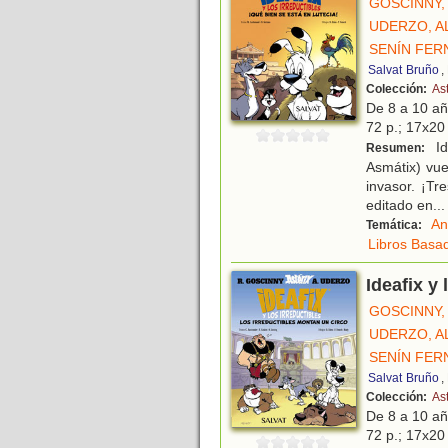
GOSCINNY,
UDERZO, A
SENÍN FER
Salvat
Bruño
,
Colección:
Ast
De 8 a 10 a
72 p.; 17x20 
Ide
Resumen:
Asmátix) vue
invasor. ¡Tr
editado en
...
An
Temática:
Libros Basad
Ideafix y
GOSCINNY,
UDERZO, A
SENÍN FER
Salvat
Bruño
,
Colección:
Ast
De 8 a 10 a
72 p.; 17x20 