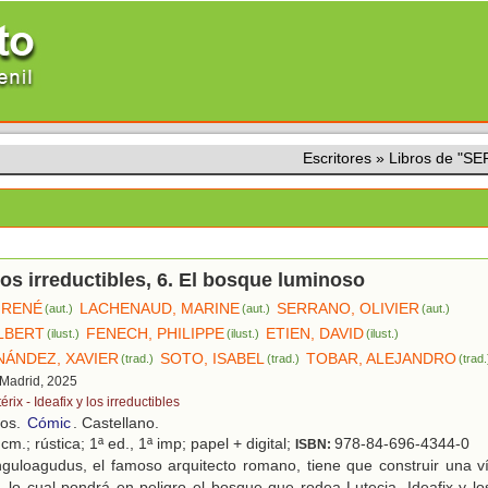
Escritores
»
Libros de "S
 los irreductibles, 6. El bosque luminoso
 RENÉ
LACHENAUD, MARINE
SERRANO, OLIVIER
(aut.)
(aut.)
(aut.)
LBERT
FENECH, PHILIPPE
ETIEN, DAVID
(ilust.)
(ilust.)
(ilust.)
NÁNDEZ, XAVIER
SOTO, ISABEL
TOBAR, ALEJANDRO
(trad.)
(trad.)
(trad.
 Madrid, 2025
érix - Ideafix y los irreductibles
ños.
Cómic
. Castellano.
cm.; rústica; 1ª ed., 1ª imp; papel + digital;
978-84-696-4344-0
ISBN:
guloagudus, el famoso arquitecto romano, tiene que construir una 
, lo cual pondrá en peligro el bosque que rodea Lutecia. Ideafix y los