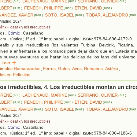
 RENÉ
LACHENAUD, MARINE
SERRANO, OLIVIER
(aut.)
(aut.)
(aut.)
LBERT
FENECH, PHILIPPE
ETIEN, DAVID
(ilust.)
(ilust.)
(ilust.)
NÁNDEZ, XAVIER
SOTO, ISABEL
TOBAR, ALEJANDRO
(trad.)
(trad.)
(trad.
 Madrid, 2024
érix - Ideafix y los irreductibles
ños.
Cómic
. Castellano.
cm.; rústica; 1ª ed., 1ª imp; papel + digital;
978-84-696-4172-9
ISBN:
afix y sus irreductibles (los valientes Turbina, Devórix, Picarina,
lven a enfrentarse a los romanos para dejar claro que en Lutecia ma
es nuevas aventuras que harán las delicias de los fans del universo
Leer
imales Humanizados
,
Perros
,
Gatos
,
Aves
,
Romanos
,
Astérix
,
os en Películas
.
 los irreductibles, 4. Los irreductibles montan un circ
 RENÉ
LACHENAUD, MARINE
SERRANO, OLIVIER
(aut.)
(aut.)
(aut.)
LBERT
FENECH, PHILIPPE
ETIEN, DAVID
(ilust.)
(ilust.)
(ilust.)
NÁNDEZ, XAVIER
SOTO, ISABEL
TOBAR, ALEJANDRO
(trad.)
(trad.)
(trad.
 Madrid, 2024
érix - Ideafix y los irreductibles
ños.
Cómic
. Castellano.
cm.; rústica; 1ª ed., 1ª imp; papel + digital;
978-84-696-4186-6
ISBN: