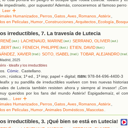
e impedírselo, ¡por supuesto! Además, conoceremos al famoso perro 
Leer
imales Humanizados
,
Perros
,
Gatos
,
Aves
,
Romanos
,
Astérix
,
os en Películas
,
Humor
,
Construcciones
,
Arquitectos
,
Ecología
,
Bosqu
los irreductibles, 7. La travesía de Lutecia
 RENÉ
LACHENAUD, MARINE
SERRANO, OLIVIER
(aut.)
(aut.)
(aut.)
LBERT
FENECH, PHILIPPE
ETIEN, DAVID
(ilust.)
(ilust.)
(ilust.)
NÁNDEZ, XAVIER
SOTO, ISABEL
TOBAR, ALEJANDRO
(trad.)
(trad.)
(trad.
 Madrid, 2025
érix - Ideafix y los irreductibles
ños.
Cómic
. Castellano.
cm.; rústica; 1ª ed., 1ª imp; papel + digital;
978-84-696-4400-3
ISBN:
eafix y su pandilla de irreductibles vuelven con tres nuevas histori
males de Lutecia también resisten ahora y siempre al invasor! ¡Co
muy queridos por los fans del mundo Astérix! Espigademaíz, el come
amoso
...
Leer
imales Humanizados
,
Perros
,
Gatos
,
Aves
,
Romanos
,
Astérix
,
os en Películas
,
Humor
,
Animales Domésticos
,
Mascotas
.
los irreductibles, 3. ¡Qué bien se está en Lutecia!