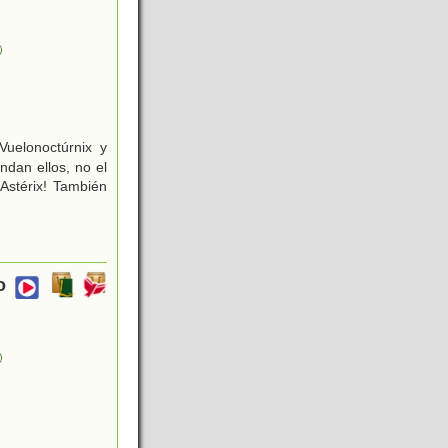
)
 Vuelonoctúrnix y
ndan ellos, no el
 Astérix! También
o
)