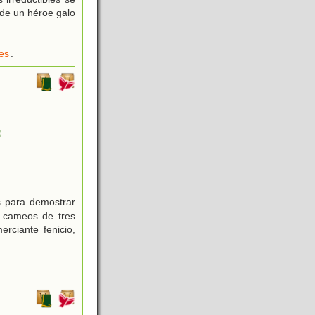
de un héroe galo
es
.
)
as para demostrar
n cameos de tres
rciante fenicio,