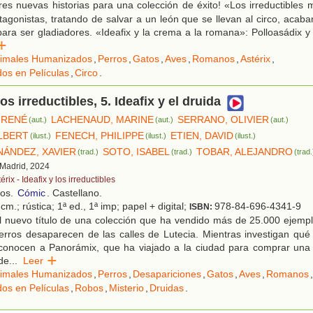
es nuevas historias para una colección de éxito! «Los irreductibles 
tagonistas, tratando de salvar a un león que se llevan al circo, acab
ara ser gladiadores. «Ideafix y la crema a la romana»: Polloasádix 
r
imales Humanizados
,
Perros
,
Gatos
,
Aves
,
Romanos
,
Astérix
,
os en Películas
,
Circo
.
los irreductibles, 5. Ideafix y el druida
 RENÉ
LACHENAUD, MARINE
SERRANO, OLIVIER
(aut.)
(aut.)
(aut.)
LBERT
FENECH, PHILIPPE
ETIEN, DAVID
(ilust.)
(ilust.)
(ilust.)
NÁNDEZ, XAVIER
SOTO, ISABEL
TOBAR, ALEJANDRO
(trad.)
(trad.)
(trad.
 Madrid, 2024
érix - Ideafix y los irreductibles
ños.
Cómic
. Castellano.
cm.; rústica; 1ª ed., 1ª imp; papel + digital;
978-84-696-4341-9
ISBN:
l nuevo título de una colección que ha vendido más de 25.000 ejempl
erros desaparecen de las calles de Lutecia. Mientras investigan qué 
conocen a Panorámix, que ha viajado a la ciudad para comprar una
 de
...
Leer
imales Humanizados
,
Perros
,
Desapariciones
,
Gatos
,
Aves
,
Romanos
,
os en Películas
,
Robos
,
Misterio
,
Druidas
.