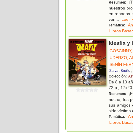
¡Tr
Resumen:
nuestros pro
entrenados p
ven
...
Lee
An
Temática:
Libros Basad
Ideafix y 
GOSCINNY,
UDERZO, A
SENÍN FER
Salvat
Bruño
,
Colección:
Ast
De 8 a 10 a
72 p.; 17x20 
¡E
Resumen:
noche, los p
sus amigos 
sido víctima
An
Temática:
Libros Basad