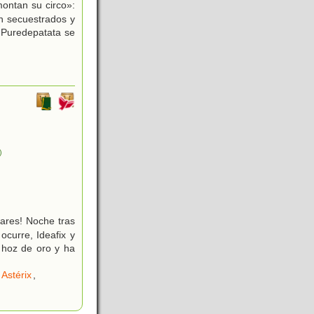
montan su circo»:
an secuestrados y
y Puredepatata se
)
ares! Noche tras
ocurre, Ideafix y
 hoz de oro y ha
Astérix
,