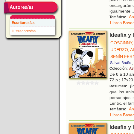
encargarán d
igualmente
...
An
Temática:
Libros Basad
Escritores/as
Ilustradores/as
Ideafix y 
GOSCINNY,
UDERZO, A
SENÍN FER
Salvat
Bruño
,
Colección:
Ast
De 8 a 10 a
72 p.; 17x20 
¡Id
Resumen:
que los ani
personajes 
Lentix, el f
An
Temática:
Libros Basad
Ideafix y 