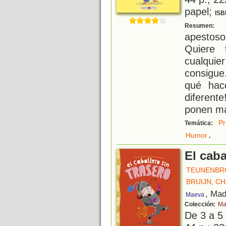
papel;
ISB
P
Resumen:
apestoso
Quiere 
cualqui
consigue
qué hac
diferent
ponen ma
Pr
Temática:
.
Humor
El caba
TEUNENBRO
BRUIJN, C
, Mad
Maeva
Colección:
Ma
De 3 a 5