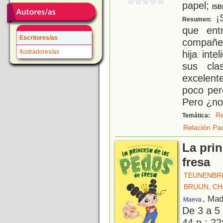
papel;
ISB
¡S
Resumen:
que ent
Escritores/as
compañer
Ilustradores/as
hija int
sus cla
excelent
poco per
Pero ¿no
R
Temática:
Relación Pad
La pri
fresa
TEUNENBRO
BRUIJN, C
, Mad
Maeva
De 3 a 5
44 p.; 22