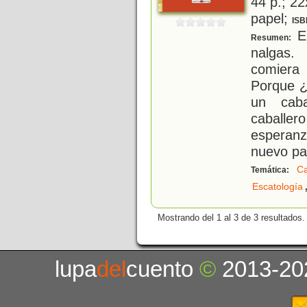
44 p.; 22
papel;
ISB
En
Resumen:
nalgas.
comiera 
Porque ¿
un caba
caballe
esperan
nuevo pa
Ca
Temática:
Escatología
Mostrando del 1 al 3 de 3 resultados.
lupa
del
cuento
©
2013-20