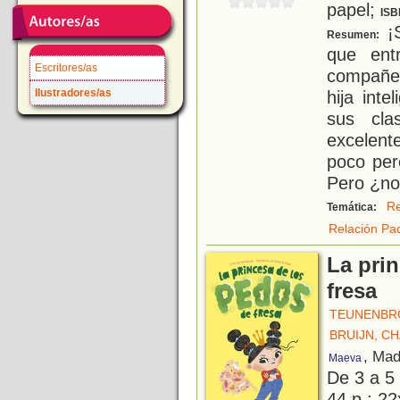
papel;
ISB
¡S
Resumen:
que ent
Escritores/as
compañer
Ilustradores/as
hija int
sus cla
excelent
poco per
Pero ¿no
R
Temática:
Relación Pad
La pri
fresa
TEUNENBRO
BRUIJN, C
, Mad
Maeva
De 3 a 5
44 p.; 22