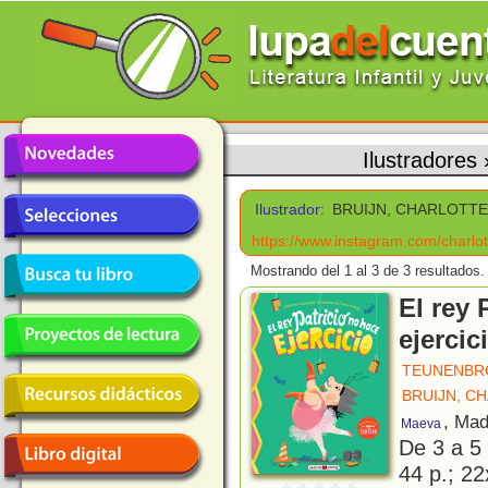
Ilustradores
Ilustrador:
BRUIJN, CHARLOTT
https://www.instagram.com/charlot
Mostrando del 1 al 3 de 3 resultados.
El rey 
ejercic
TEUNENBRO
BRUIJN, C
, Mad
Maeva
De 3 a 5
44 p.; 22