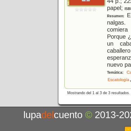
44 p.; 22
papel;
ISB
En
Resumen:
nalgas.
comiera 
Porque ¿
un caba
caballe
esperan
nuevo pa
Ca
Temática:
Escatología
Mostrando del 1 al 3 de 3 resultados.
lupa
del
cuento
©
2013-20