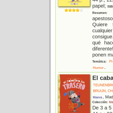
papel;
ISB
P
Resumen:
apestoso
Quiere 
cualqui
consigue
qué hac
diferent
ponen ma
Pr
Temática:
.
Humor
El caba
TEUNENBRO
BRUIJN, C
, Mad
Maeva
Colección:
Ma
De 3 a 5