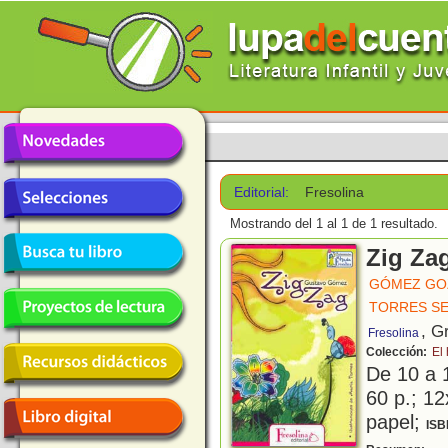
Editorial:
Fresolina
Mostrando del 1 al 1 de 1 resultado.
Zig Za
GÓMEZ GO
TORRES SE
, G
Fresolina
Colección:
El
De 10 a 
60 p.; 12
papel;
ISB
U