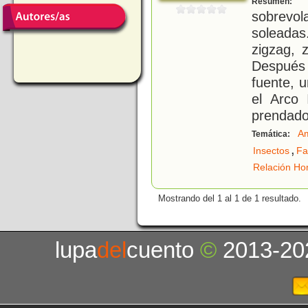
Resumen:
sobrevo
soleadas
zigzag, 
Después 
fuente, u
el Arco 
prendado
Am
Temática:
,
Insectos
Fa
Relación Ho
Mostrando del 1 al 1 de 1 resultado.
lupa
del
cuento
©
2013-20