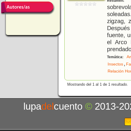
Resumen:
sobrevo
soleadas
zigzag, 
Después 
fuente, u
el Arco 
prendado
Am
Temática:
,
Insectos
Fa
Relación Ho
Mostrando del 1 al 1 de 1 resultado.
lupa
del
cuento
©
2013-20