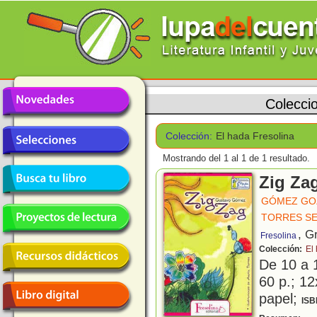
Colecci
Colección:
El hada Fresolina
Mostrando del 1 al 1 de 1 resultado.
Zig Za
GÓMEZ GO
TORRES SE
, G
Fresolina
Colección:
El
De 10 a 
60 p.; 12
papel;
ISB
U