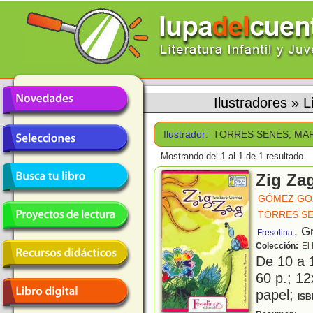
Ilustradores
»
L
Ilustrador:
TORRES SENÉS, MA
Mostrando del 1 al 1 de 1 resultado.
Zig Za
GÓMEZ GO
TORRES SE
, G
Fresolina
Colección:
El
De 10 a 
60 p.; 12
papel;
ISB
U