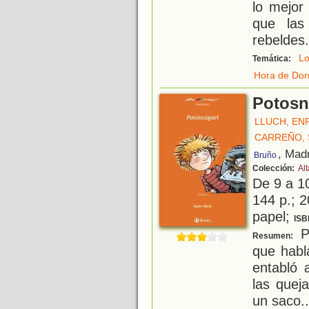
lo mejor
que las
rebeldes.
L
Temática:
Hora de Dor
Potosn
LLUCH, EN
CARREÑO,
, Mad
Bruño
Colección:
Al
De 9 a 1
144 p.; 2
papel;
ISB
Po
Resumen:
que habl
entabló 
las quej
un saco..