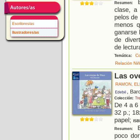
E
Resumen:
clase, a
pelos de
menos qu
Escritores/as
ganarse 
Ilustradores/as
de divert
de lectu
Co
Temática:
Relación Ni
Las ov
RAMON, EL
, Bar
Edebé
Colección:
Tr
De 4 a 6
32 p.; 18
papel;
ISB
E
Resumen:
poco dor