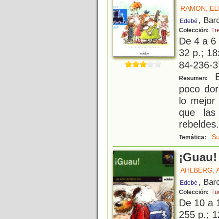
RAMON, EL
, Bar
Edebé
Colección:
Tr
De 4 a 6
32 p.; 18
84-236-3
E
Resumen:
poco dor
lo mejor
que las
rebeldes.
S
Temática:
¡Guau!
AHLBERG, 
, Bar
Edebé
Colección:
Tu
De 10 a 
255 p.; 1