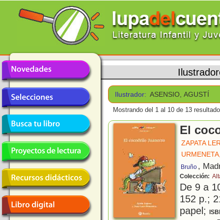
Ilustrado
Ilustrador:
ASENSIO, AGUSTÍ
Mostrando del 1 al 10 de 13 resultado
El coc
ZAPATA LE
URMENETA,
, Mad
Bruño
Colección:
Al
De 9 a 1
152 p.; 2
papel;
ISB