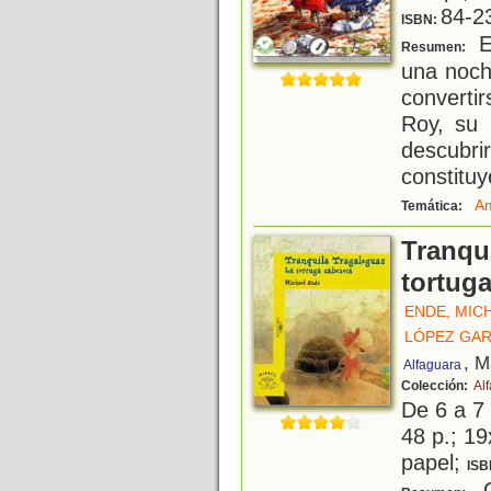
84-2
ISBN:
E
Resumen:
una noch
converti
Roy, su 
descubr
constituy
Am
Temática:
Tranqui
tortug
ENDE, MIC
LÓPEZ GAR
, M
Alfaguara
Colección:
Alf
De 6 a 7
48 p.; 19
papel;
ISB
C