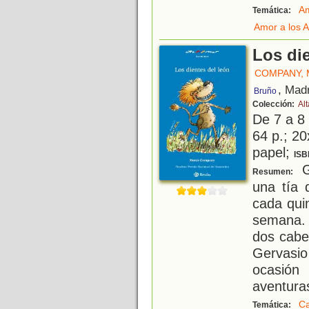
Am
Temática:
Amor a los 
Los die
COMPANY,
, Mad
Bruño
Colección:
Al
De 7 a 8
64 p.; 20
papel;
ISB
G
Resumen:
una tía 
cada quin
semana. 
dos cabe
Gervasi
ocasión
aventura
C
Temática: