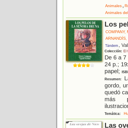
,
Animales
R
Animales de
Los pe
COMPANY,
ARNANDÍS,
, Va
Tàndem
Colección:
El 
De 6 a 7
24 p.; 19
papel;
ISB
L
Resumen:
gordo, un
quedó ca
más pr
ilustraci
H
Temática:
Las ov