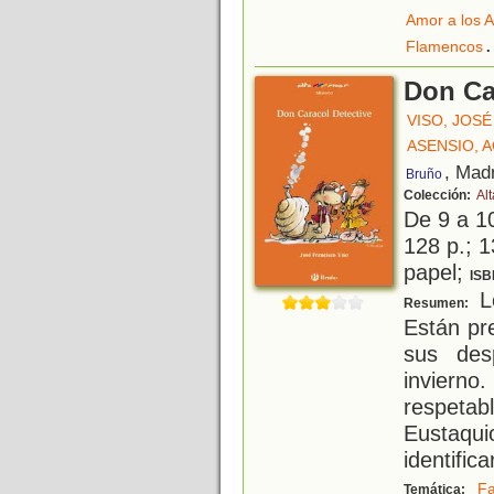
Amor a los 
.
Flamencos
Don Ca
VISO, JOS
ASENSIO, 
, Mad
Bruño
Colección:
Alt
De 9 a 1
128 p.; 1
papel;
ISB
Lo
Resumen:
Están pr
sus des
inviern
respeta
Eustaqui
identifica
Fa
Temática: