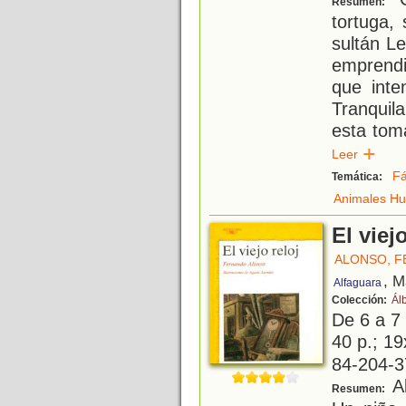
Resumen:
tortuga,
sultán Le
emprendi
que inte
Tranquil
esta tom
Leer
Fá
Temática:
Animales H
El viejo
ALONSO, 
, M
Alfaguara
Colección:
Ál
De 6 a 7
40 p.; 19
84-204-3
Al
Resumen: