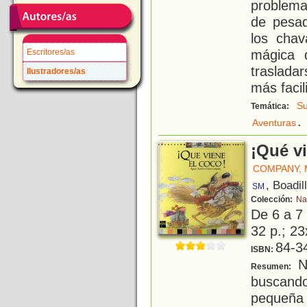
problema
de pesad
los cha
mágica d
Escritores/as
traslada
Ilustradores/as
más facil
S
Temática:
.
Aventuras
¡Qué vi
COMPANY,
, Boadil
SM
Colección:
Na
De 6 a 7
32 p.; 23
84-3
ISBN:
N
Resumen:
buscand
pequeña 