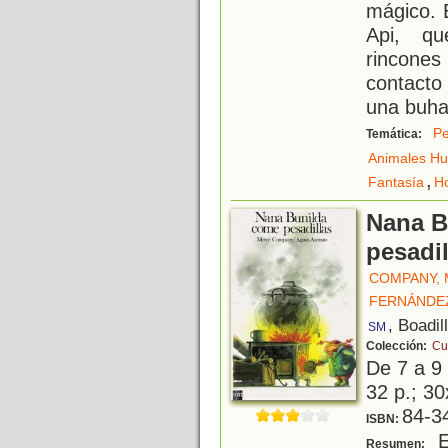
mágico. 
Api, qu
rincone
contacto
una buhar
Pe
Temática:
Animales H
,
Fantasía
H
Nana B
pesadil
COMPANY,
FERNÁNDE
, Boadil
SM
Colección:
Cue
De 7 a 9
32 p.; 30
84-3
ISBN:
E
Resumen: