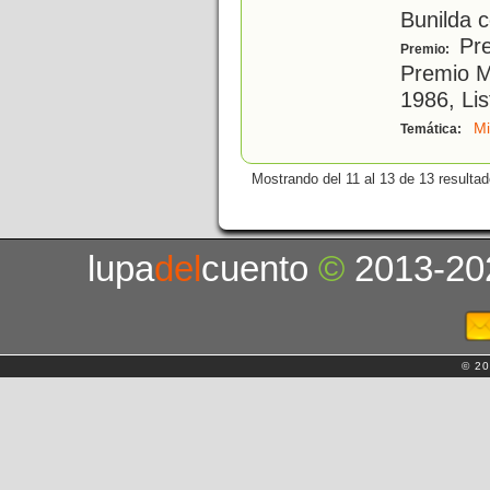
Bunilda c
Pre
Premio:
Premio Mi
1986, Li
M
Temática:
Mostrando del 11 al 13 de 13 resultad
lupa
del
cuento
©
2013-20
© 20