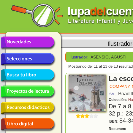
Ilustrado
Ilustrador:
ASENSIO, AGUSTÍ
Mostrando del 11 al 13 de 13 resultad
La esco
COMPANY,
, Boadil
SM
Colección:
Na
De 7 a 8
32 p.; 23
84-3
ISBN:
N
Resumen: