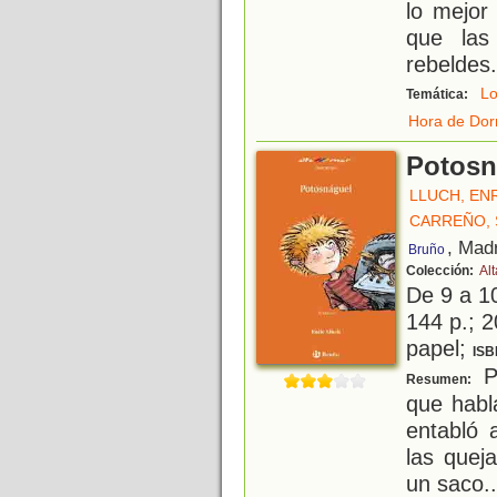
lo mejor
que las
rebeldes.
L
Temática:
Hora de Dor
Potosn
LLUCH, EN
CARREÑO,
, Mad
Bruño
Colección:
Al
De 9 a 1
144 p.; 2
papel;
ISB
Po
Resumen:
que habl
entabló 
las quej
un saco..