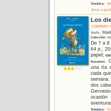
Am
Temática:
Amor a los 
Los die
COMPANY,
, Mad
Bruño
Colección:
Al
De 7 a 8
64 p.; 20
papel;
ISB
G
Resumen:
una tía 
cada quin
semana. 
dos cabe
Gervasi
ocasión
aventura
C
Temática: