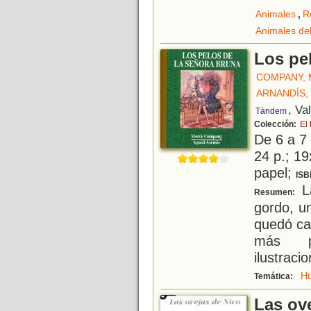
,
Animales
R
Animales de
Los pe
COMPANY,
ARNANDÍS,
, Va
Tàndem
Colección:
El 
De 6 a 7
24 p.; 19
papel;
ISB
L
Resumen:
gordo, un
quedó ca
más pr
ilustraci
H
Temática:
Las ov