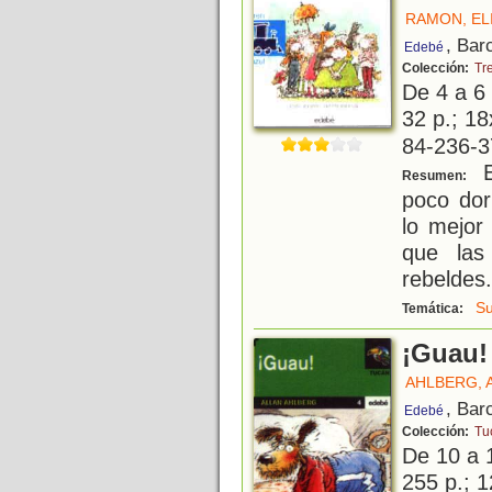
RAMON, EL
, Bar
Edebé
Colección:
Tr
De 4 a 6
32 p.; 18
84-236-3
E
Resumen:
poco dor
lo mejor
que las
rebeldes.
S
Temática:
¡Guau!
AHLBERG, 
, Bar
Edebé
Colección:
Tu
De 10 a 
255 p.; 1