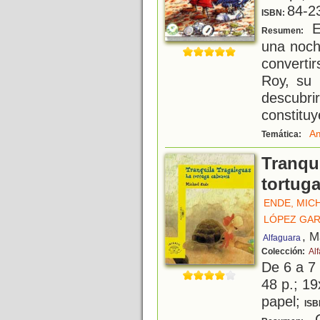
84-2
ISBN:
E
Resumen:
una noch
converti
Roy, su 
descubr
constituy
Am
Temática:
Tranqui
tortug
ENDE, MIC
LÓPEZ GAR
, M
Alfaguara
Colección:
Alf
De 6 a 7
48 p.; 19
papel;
ISB
C