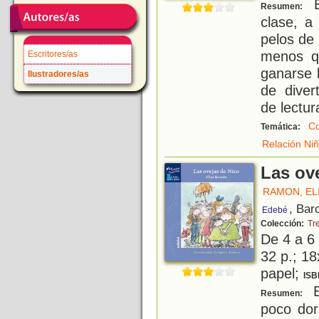
E
Resumen:
clase, a
pelos de
menos qu
Escritores/as
ganarse 
Ilustradores/as
de divert
de lectu
Co
Temática:
Relación Ni
Las ov
RAMON, EL
, Bar
Edebé
Colección:
Tr
De 4 a 6
32 p.; 18
papel;
ISB
E
Resumen:
poco dor