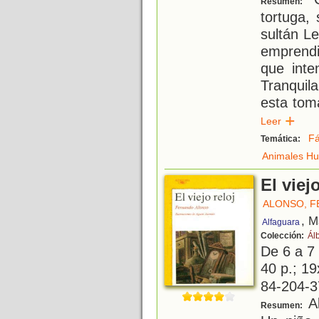
Resumen:
tortuga,
sultán Le
emprendi
que inte
Tranquil
esta tom
Leer
Fá
Temática:
Animales H
El viejo
ALONSO, 
, M
Alfaguara
Colección:
Ál
De 6 a 7
40 p.; 19
84-204-3
Al
Resumen: