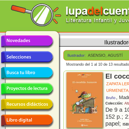
Ilustrado
Ilustrador:
ASENSIO, AGUSTÍ
Mostrando del 1 al 10 de 13 resultado
El coc
ZAPATA LE
URMENETA,
, Mad
Bruño
Colección:
Al
De 9 a 1
152 p.; 2
papel;
ISB