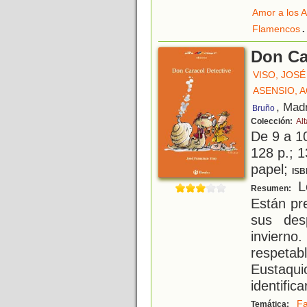
Amor a los 
.
Flamencos
Don Ca
VISO, JOS
ASENSIO, 
, Mad
Bruño
Colección:
Alt
De 9 a 1
128 p.; 1
papel;
ISB
Lo
Resumen:
Están pr
sus des
inviern
respeta
Eustaqui
identifica
Fa
Temática: