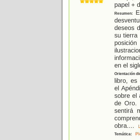
papel + d
El
Resumen:
desvent
deseos d
su tierra
posici
ilustrac
informac
en el sigl
Orientación di
libro, e
el Apénd
sobre el 
de Oro. 
sentirá 
compren
obra.
...
Pí
Temática: