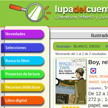
Ilustrad
Ilustrador:
BLANCO, DIEGO
W
Mostrando del 1 al 2 de 2 resultados.
Boy, re
DAHL, ROA
MASÓ, SAL
, T
Loqueleo
De 12 a 
272 p.; 1
papel;
ISB