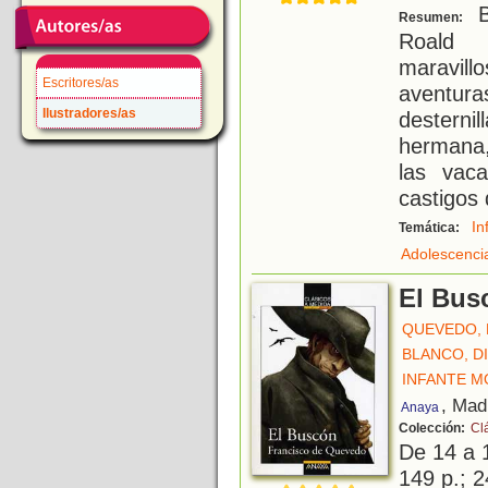
B
Resumen:
Roald 
maravill
Escritores/as
aventura
Ilustradores/as
desternil
hermana,
las vac
castigos 
In
Temática:
Adolescenci
El Bus
QUEVEDO, 
BLANCO, D
INFANTE M
, Mad
Anaya
Colección:
Cl
De 14 a 
149 p.; 2