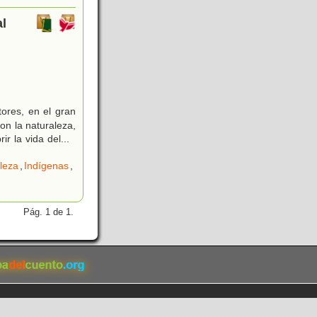
al
)
ores, en el gran
con la naturaleza,
ir la vida del
...
leza
,
Indígenas
,
Pág. 1 de 1.