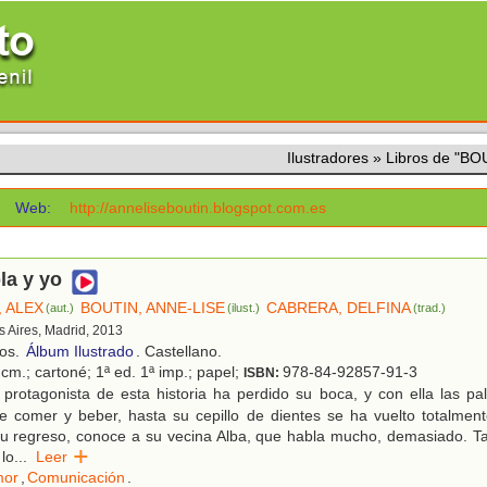
Ilustradores
»
Libros de "BO
Web:
http://anneliseboutin.blogspot.com.es
la y yo
 ALEX
BOUTIN, ANNE-LISE
CABRERA, DELFINA
(aut.)
(ilust.)
(trad.)
s Aires, Madrid, 2013
ños.
Álbum Ilustrado
. Castellano.
cm.; cartoné; 1ª ed. 1ª imp.; papel;
978-84-92857-91-3
ISBN:
protagonista de esta historia ha perdido su boca, y con ella las pala
de comer y beber, hasta su cepillo de dientes se ha vuelto totalmente
u regreso, conoce a su vecina Alba, que habla mucho, demasiado. Tal
lo
...
Leer
or
,
Comunicación
.