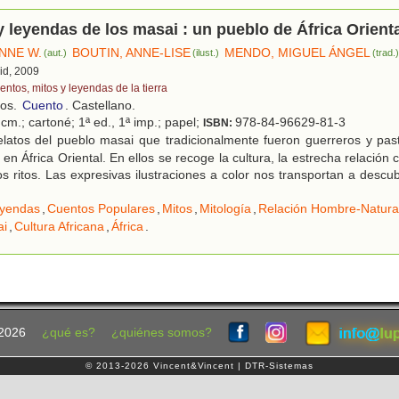
 leyendas de los masai : un pueblo de África Orient
NNE W.
BOUTIN, ANNE-LISE
MENDO, MIGUEL ÁNGEL
(aut.)
(ilust.)
(trad.
id, 2009
entos, mitos y leyendas de la tierra
ños.
Cuento
. Castellano.
cm.; cartoné; 1ª ed., 1ª imp.; papel;
978-84-96629-81-3
ISBN:
latos del pueblo masai que tradicionalmente fueron guerreros y past
t, en África Oriental. En ellos se recoge la cultura, la estrecha relación 
os ritos. Las expresivas ilustraciones a color nos transportan a descubr
yendas
,
Cuentos Populares
,
Mitos
,
Mitología
,
Relación Hombre-Natura
ai
,
Cultura Africana
,
África
.
2026
¿qué es?
¿quiénes somos?
© 2013-2026 Vincent&Vincent | DTR-Sistemas