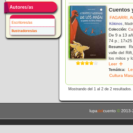
Cuentos y
FAGARRI, A
Escritores/as
Kókinos
, Madr
Colección:
Cu
Ilustradores/as
De 9 a 13 a
74 p.; 17x25 
Re
Resumen:
valle del Rif
los mitos y l
Leer
Le
Temática:
Cultura Mas
Mostrando del 1 al 2 de 2 resultados.
lupa
del
cuento
©
2013-