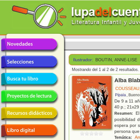
Ilustrador:
BOUTIN, ANNE-LISE
Mostrando del 1 al 2 de 2 resultados.
Alba Blab
COUSSEAU,
Pípala
, Bueno
De 9 a 11 a
40 p.; 21x29 
El 
Resumen:
posibilidad 
espera por s
persona que 
Am
Temática: