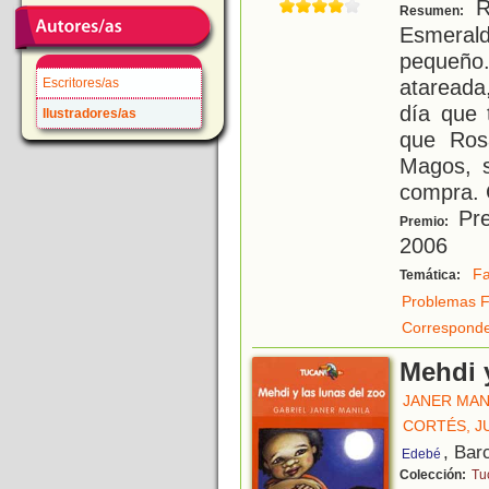
Ro
Resumen:
Esmerald
pequeñ
atareada,
Escritores/as
día que 
Ilustradores/as
que Ros
Magos, s
compra.
Pre
Premio:
2006
Fa
Temática:
Problemas F
Corresponde
Mehdi y
JANER MAN
CORTÉS, J
, Bar
Edebé
Colección:
Tu