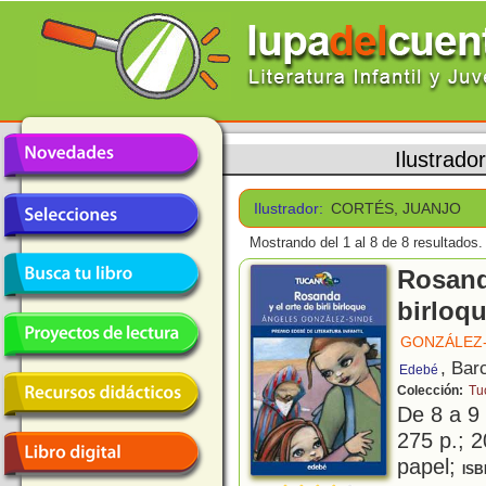
Ilustrado
Ilustrador:
CORTÉS, JUANJO
Mostrando del 1 al 8 de 8 resultados.
Rosanda
birloq
GONZÁLEZ-
, Bar
Edebé
Colección:
Tu
De 8 a 9
275 p.; 2
papel;
ISB