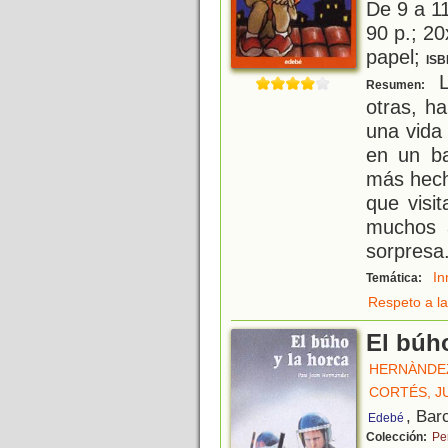
De 9 a 1
90 p.; 20
papel;
ISB
L
Resumen:
otras, h
una vida 
en un ba
más hech
que visi
muchos a
sorpresa.
In
Temática:
Respeto a la
El búho
HERNÀNDEZ
CORTÉS, J
, Bar
Edebé
Colección:
Pe