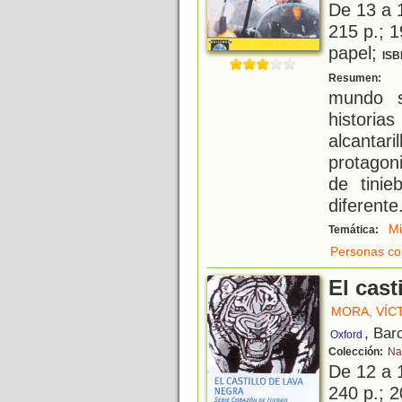
De 13 a 
215 p.; 1
papel;
ISB
D
Resumen:
mundo s
histori
alcantar
protagon
de tini
diferente
Mi
Temática:
Personas co
El cast
MORA, VÍC
, Bar
Oxford
Colección:
Na
De 12 a 
240 p.; 2