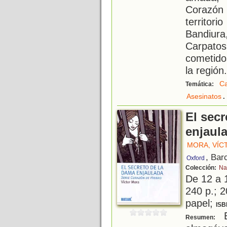
Corazón
territor
Bandiur
Carpato
cometido
la región.
Ca
Temática:
.
Asesinatos
El secr
enjaul
MORA, VÍC
, Bar
Oxford
Colección:
Na
De 12 a 
240 p.; 2
papel;
ISB
E
Resumen: