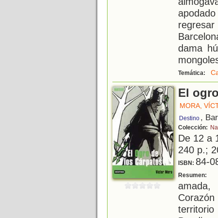
almogáv
apodado
regresar
Barcelon
dama hún
mongoles 
Ca
Temática:
El ogro
MORA, VÍC
, Ba
Destino
Colección:
Na
De 12 a 
240 p.; 2
84-0
ISBN:
A
Resumen:
amada, 
Corazón
territor