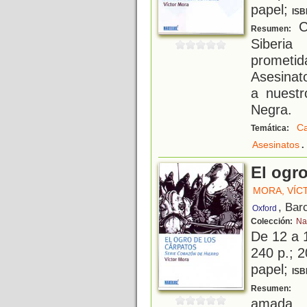
papel;
ISB
C
Resumen:
Siberia
prometid
Asesinat
a nuestr
Negra.
Ca
Temática:
.
Asesinatos
El ogro
MORA, VÍC
, Bar
Oxford
Colección:
Na
De 12 a 
240 p.; 2
papel;
ISB
A
Resumen:
amada, 