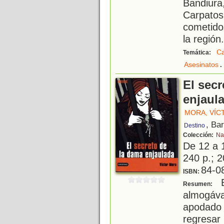
Bandiur
Carpato
cometido
la región.
Ca
Temática:
.
Asesinatos
El secr
enjaul
MORA, VÍC
, Ba
Destino
Colección:
Na
De 12 a 
240 p.; 2
84-0
ISBN:
E
Resumen:
almogáv
apodado
regresar