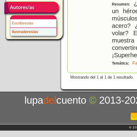
¿T
Resumen:
un héro
músculo
Escritores/as
acero? 
volar? 
Ilustradores/as
muestra
conve
¡Superhe
Fa
Temática:
Mostrando del 1 al 1 de 1 resultado.
lupa
del
cuento
©
2013-20
© 20