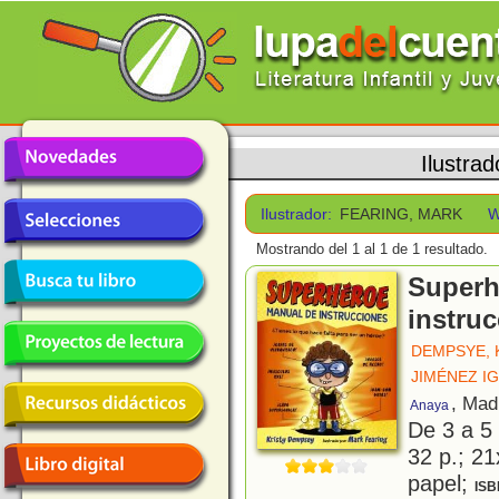
Ilustrad
Ilustrador:
FEARING, MARK
W
Mostrando del 1 al 1 de 1 resultado.
Superh
instru
DEMPSYE, 
JIMÉNEZ I
, Mad
Anaya
De 3 a 5
32 p.; 21
papel;
ISB