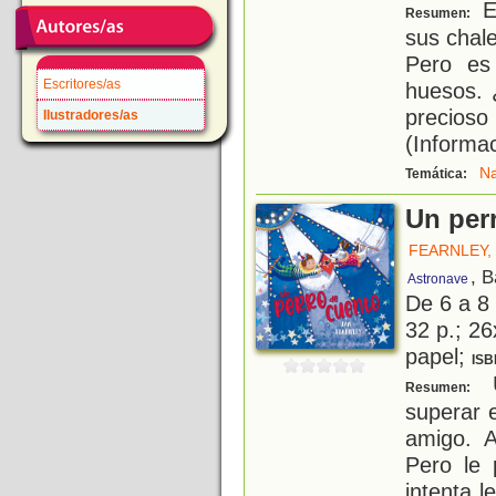
E
Resumen:
sus chal
Pero es
Escritores/as
huesos. 
precioso
Ilustradores/as
(Informac
Na
Temática:
Un per
FEARNLEY,
, B
Astronave
De 6 a 8
32 p.; 26
papel;
ISB
U
Resumen:
superar e
amigo. A
Pero le
intenta 