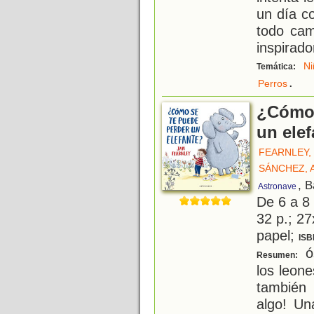
un día co
todo cam
inspirado
Ni
Temática:
.
Perros
¿Cómo 
un ele
FEARNLEY,
SÁNCHEZ, 
, 
Astronave
De 6 a 8
32 p.; 27
papel;
ISB
ós
Resumen:
los leone
también 
algo! Un