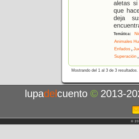
aletas s
que hac
deja s
encuentr
Ni
Temática:
Animales H
,
Enfados
Ju
,
Superación
Mostrando del 1 al 3 de 3 resultados.
lupa
del
cuento
©
2013-20
© 20