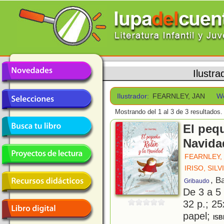
Ilustra
Ilustrador:
FEARNLEY, JAN
W
Mostrando del 1 al 3 de 3 resultados.
El peq
Navida
FEARNLEY,
IRISO, SILV
, B
Gribaudo
De 3 a 5
32 p.; 25
papel;
ISB