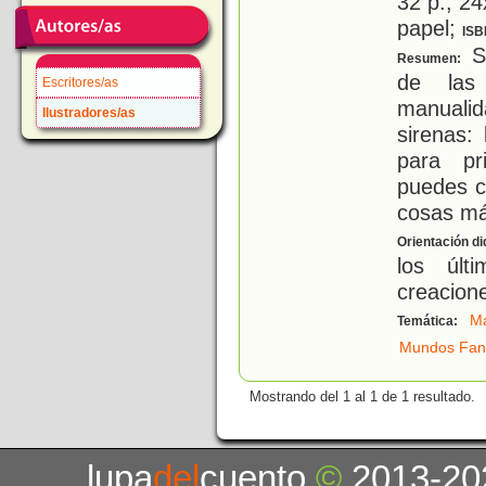
32 p.; 24
papel;
ISB
S
Resumen:
de las
Escritores/as
manuali
Ilustradores/as
sirenas:
para pr
puedes c
cosas má
Orientación di
los últ
creacion
Ma
Temática:
Mundos Fant
Mostrando del 1 al 1 de 1 resultado.
lupa
del
cuento
©
2013-20