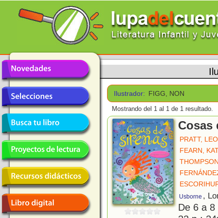
Il
Ilustrador:
FIGG, NON
Mostrando del 1 al 1 de 1 resultado.
Cosas 
PRATT, LEO
FEARN, KA
THOMPSON
FERNÁNDEZ
ESCORIHUR
, Lo
Usborne
De 6 a 8