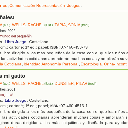
rros
,
Comunicación Representación
,
Juegos
.
ñales!
NA
WELLS, RACHEL
TAPIA, SONIA
(aut.)
(ilust.)
(trad.)
dres, 2002
 mundo del pequeñín
os.
Libro Juego
. Castellano.
cm.; cartoné; 1ª ed.; papel;
07-460-453-79
ISBN:
 libro dirigido a los más pequeños de la casa con el que los niños
n las actividades cotidianas aprenderán muchas cosas y ampliarán su v
da Cotidiana
,
Identidad Autonomía Personal
,
Escatología
,
Orina-Incont
s mi gatito
NA
WELLS, RACHEL
DUNSTER, PILAR
(aut.)
(ilust.)
(trad.)
dres, 2001
ca, toca!
os.
Libro Juego
. Castellano.
cm.; cartoné; 1ª ed.; papel;
07-460-4513-1
ISBN:
 libro dirigido a los más pequeños de la casa con el que los niños
n las actividades cotidianas aprenderán muchas cosas y ampliarán su
ginas duras dirigidas a los más chiquitines y diseñada para ayudar 