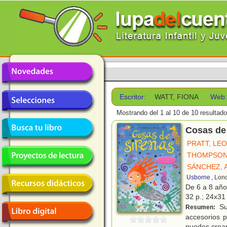
Escritor:
WATT, FIONA
Web
Mostrando del 1 al 10 de 10 resultado
Cosas de
PRATT, LEO
THOMPSON
SÁNCHEZ, 
Usborne
, Lon
De 6 a 8 añ
32 p.; 24x31 
Su
Resumen:
accesorios p
puedes crear