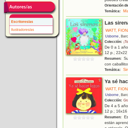
Orientación di
Ma
Temática:
Escritores/as
Las siren
Ilustradores/as
WATT, FIO
Usborne
, Bar
Colección:
¡To
De 0 a 1 añ
12 p.; 22x22 
Su
Resumen:
con caballito
Si
Temática:
Ya sé hac
WATT, FIO
Usborne
, Bar
Colección:
Gr
De 4 a 5 añ
12 p.; 16x16 
Est
Resumen:
están aprend