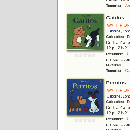
del tacto y 
An
Temática:
Gatitos
WATT, FIO
Usborne
, Lon
Colección:
¡To
De 1 a 2 añ
12 p.; 21x21 
Un 
Resumen:
de sus avent
texturas.
Ga
Temática:
Perritos
WATT, FIO
Usborne
, Lon
Colección:
¡To
De 1 a 2 añ
12 p.; 21x21 
Un 
Resumen:
de sus avent