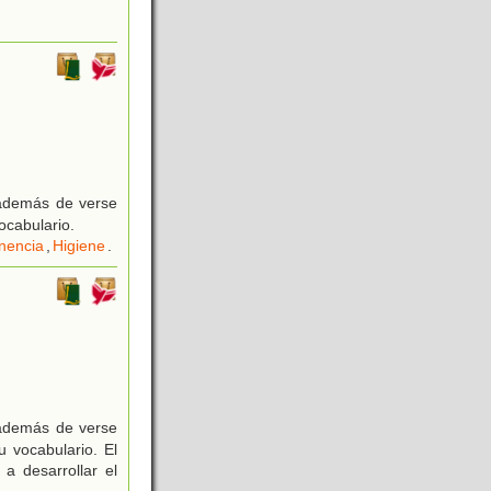
 además de verse
ocabulario.
inencia
,
Higiene
.
 además de verse
 vocabulario. El
a desarrollar el