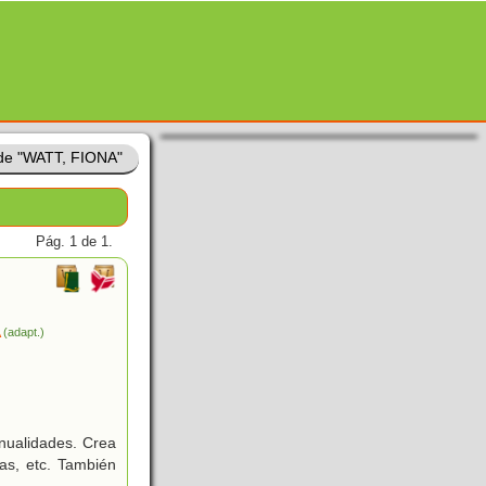
 de "WATT, FIONA"
Pág. 1 de 1.
A
(adapt.)
nualidades. Crea
nas, etc. También