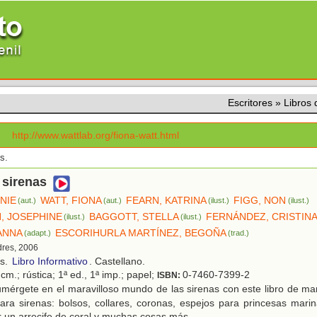
Escritores
»
Libros
:
http://www.wattlab.org/fiona-watt.html
s.
 sirenas
NIE
WATT, FIONA
FEARN, KATRINA
FIGG, NON
(aut.)
(aut.)
(ilust.)
(ilust.)
, JOSEPHINE
BAGGOTT, STELLA
FERNÁNDEZ, CRISTIN
(ilust.)
(ilust.)
ANNA
ESCORIHURLA MARTÍNEZ, BEGOÑA
(adapt.)
(trad.)
dres, 2006
os.
Libro Informativo
. Castellano.
cm.; rústica; 1ª ed., 1ª imp.; papel;
0-7460-7399-2
ISBN:
mérgete en el maravilloso mundo de las sirenas con este libro de ma
ara sirenas: bolsos, collares, coronas, espejos para princesas mari
 un arrecife de coral y muchas cosas más.