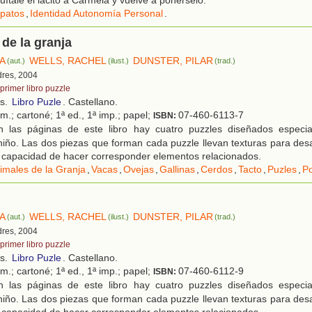
uítale el lacito a Carmela y vuelve a ponérselo.
patos
,
Identidad Autonomía Personal
.
de la granja
NA
WELLS, RACHEL
DUNSTER, PILAR
(aut.)
(ilust.)
(trad.)
dres, 2004
primer libro puzzle
os.
Libro Puzle
. Castellano.
m.; cartoné; 1ª ed., 1ª imp.; papel;
07-460-6113-7
ISBN:
 las páginas de este libro hay cuatro puzzles diseñados especia
niño. Las dos piezas que forman cada puzzle llevan texturas para desar
la capacidad de hacer corresponder elementos relacionados.
imales de la Granja
,
Vacas
,
Ovejas
,
Gallinas
,
Cerdos
,
Tacto
,
Puzles
,
Po
NA
WELLS, RACHEL
DUNSTER, PILAR
(aut.)
(ilust.)
(trad.)
dres, 2004
primer libro puzzle
os.
Libro Puzle
. Castellano.
m.; cartoné; 1ª ed., 1ª imp.; papel;
07-460-6112-9
ISBN:
 las páginas de este libro hay cuatro puzzles diseñados especia
niño. Las dos piezas que forman cada puzzle llevan texturas para desar