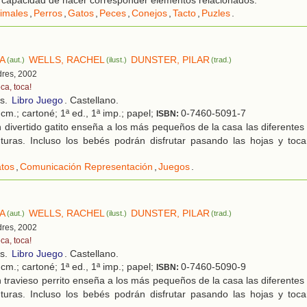
la capacidad de hacer corresponder elementos relacionados.
imales
,
Perros
,
Gatos
,
Peces
,
Conejos
,
Tacto
,
Puzles
.
NA
WELLS, RACHEL
DUNSTER, PILAR
(aut.)
(ilust.)
(trad.)
dres, 2002
ca, toca!
os.
Libro Juego
. Castellano.
cm.; cartoné; 1ª ed., 1ª imp.; papel;
0-7460-5091-7
ISBN:
divertido gatito enseña a los más pequeños de la casa las diferentes 
uras. Incluso los bebés podrán disfrutar pasando las hojas y tocan
tos
,
Comunicación Representación
,
Juegos
.
NA
WELLS, RACHEL
DUNSTER, PILAR
(aut.)
(ilust.)
(trad.)
dres, 2002
ca, toca!
os.
Libro Juego
. Castellano.
cm.; cartoné; 1ª ed., 1ª imp.; papel;
0-7460-5090-9
ISBN:
travieso perrito enseña a los más pequeños de la casa las diferentes 
uras. Incluso los bebés podrán disfrutar pasando las hojas y tocan