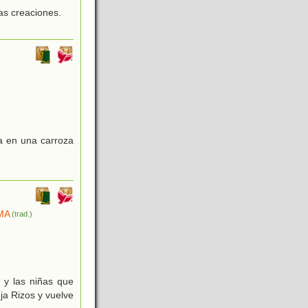
as creaciones.
a en una carroza
MA
(trad.)
s y las niñas que
ja Rizos y vuelve