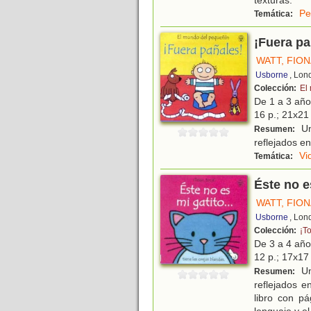
texturas.
Pe
Temática:
¡Fuera pa
WATT, FIO
Usborne
, Lon
Colección:
El
De 1 a 3 añ
16 p.; 21x21 
Un
Resumen:
reflejados e
Vi
Temática:
Éste no e
WATT, FIO
Usborne
, Lon
Colección:
¡To
De 3 a 4 añ
12 p.; 17x17 
Un
Resumen:
reflejados e
libro con pá