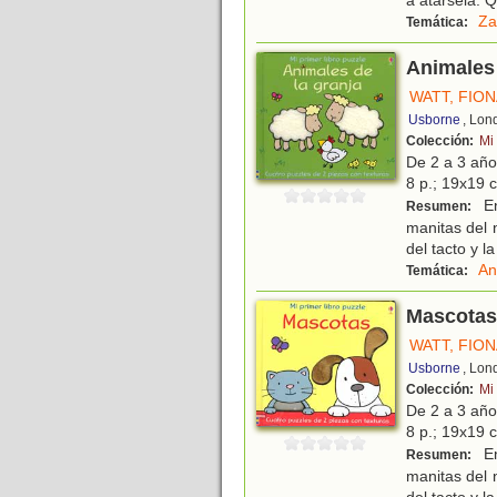
a atársela. Q
Za
Temática:
Animales 
WATT, FIO
Usborne
, Lon
Colección:
Mi 
De 2 a 3 añ
8 p.; 19x19 c
En
Resumen:
manitas del 
del tacto y 
An
Temática:
Mascotas
WATT, FIO
Usborne
, Lon
Colección:
Mi 
De 2 a 3 añ
8 p.; 19x19 c
En
Resumen:
manitas del 