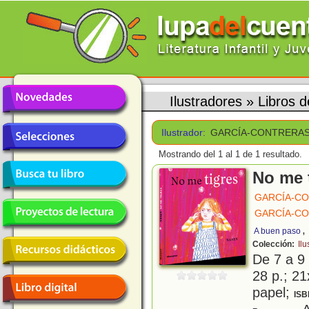
Ilustradores
»
Libros
Ilustrador:
GARCÍA-CONTRERAS
Mostrando del 1 al 1 de 1 resultado.
No me 
GARCÍA-C
GARCÍA-C
,
A buen paso
Colección:
Ilu
De 7 a 9
28 p.; 21
papel;
ISB