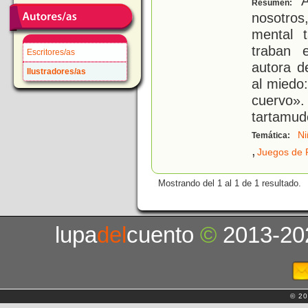
A
Resumen:
nosotro
mental 
traban 
Escritores/as
autora d
Ilustradores/as
al miedo
cuervo».
tartamud
Ni
Temática:
,
Juegos de 
Mostrando del 1 al 1 de 1 resultado.
lupa
del
cuento
©
2013-20
© 20