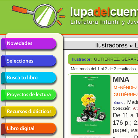
Ilustradores
»
L
Ilustrador:
GUTIÉRREZ, GERAR
Mostrando del 1 al 2 de 2 resultados.
MNA
MENÉNDEZ,
GUTIÉRRE
, Mad
Bruño
Colección:
Al
De 11 a 
176 p.; 2
papel;
ISB
Pa