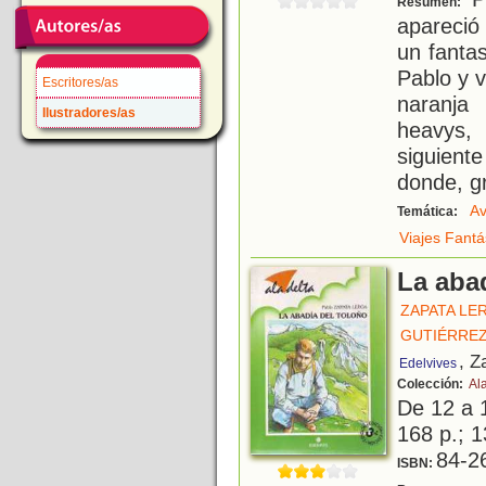
Resumen:
apareció
un fanta
Pablo y 
Escritores/as
naranja
Ilustradores/as
heavys,
siguient
donde, g
Av
Temática:
Viajes Fantá
La aba
ZAPATA LE
GUTIÉRRE
, Z
Edelvives
Colección:
Al
De 12 a 
168 p.; 1
84-2
ISBN: