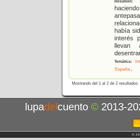
D
Resumen:
haciendo
antepasa
relaciona
había sid
interés 
llevan
desentra
In
Temática:
.
España
Mostrando del 1 al 2 de 2 resultados.
lupa
del
cuento
©
2013-20
© 20