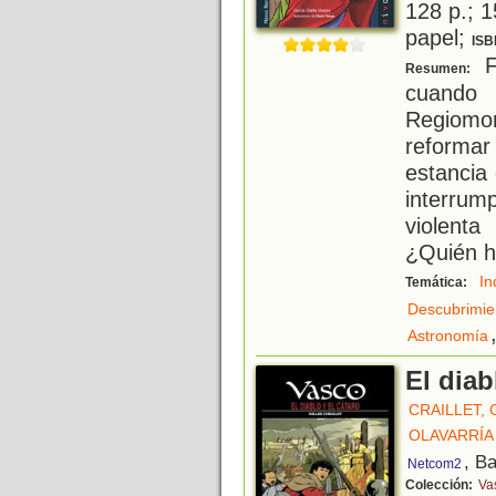
128 p.; 1
papel;
ISB
F
Resumen:
cuando
Regiomon
reformar
estancia
interrum
violent
¿Quién h
In
Temática:
Descubrimien
Astronomía
El diab
CRAILLET, 
OLAVARRÍA
, B
Netcom2
Colección:
Va