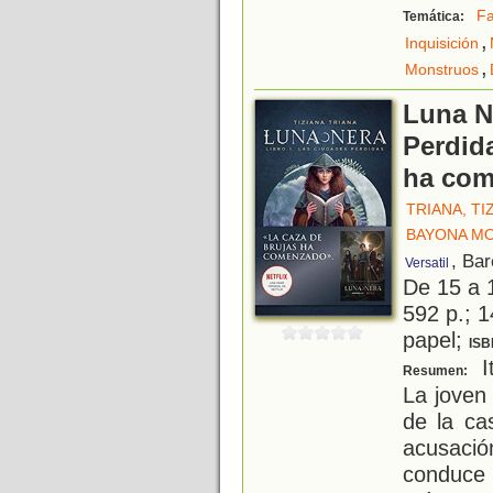
Fa
Temática:
,
Inquisición
,
Monstruos
Luna N
Perdida
ha co
TRIANA, TI
BAYONA MO
, Ba
Versatil
De 15 a 
592 p.; 1
papel;
ISB
It
Resumen:
La joven
de la ca
acusaci
conduce 