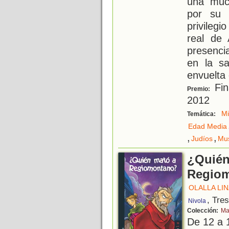
una muc
por su 
privilegi
real de
presenci
en la sa
envuelta
Fin
Premio:
2012
Mi
Temática:
Edad Media
,
,
Judíos
Mu
¿Quién
Regio
OLALLA LI
, Tre
Nivola
Colección:
Ma
De 12 a 