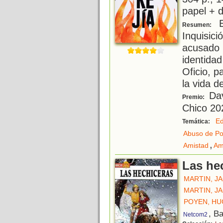
papel + d
E
Resumen:
Inquisic
acusado 
identidad
Oficio, p
la vida d
Dav
Premio:
Chico 20
E
Temática:
Abuso de P
,
Amistad
Am
Las he
MARTIN, J
MARTIN, J
POYEN, H
, B
Netcom2