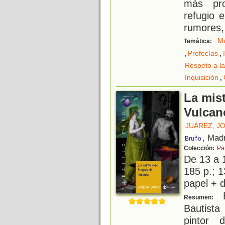
más pro
refugio 
rumores, 
Mu
Temática:
,
,
Profecías
Respeto a la
,
Inquisición
La mist
Vulcan
JUÁREZ, J
, Mad
Bruño
Colección:
Pa
De 13 a 
185 p.; 1
papel + d
E
Resumen:
Bautista
pintor 