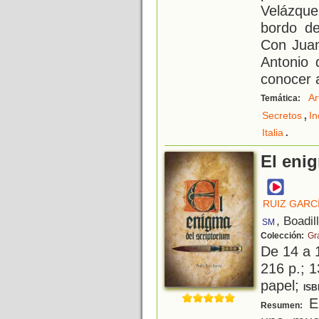
Velázque
bordo de
Con Juan
Antonio 
conocer 
Ar
Temática:
,
Secretos
In
.
Italia
El eni
RUIZ GARC
, Boadil
SM
Colección:
Gr
De 14 a 
216 p.; 1
papel;
ISB
En
Resumen: