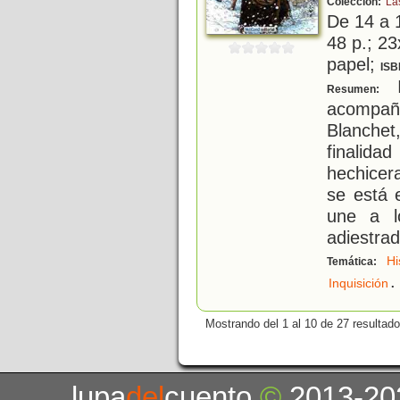
Colección:
La
De 14 a 
48 p.; 23
papel;
ISB
I
Resumen:
acompañ
Blanchet,
finalida
hechicer
se está 
une a l
adiestrad
Hi
Temática:
.
Inquisición
Mostrando del 1 al 10 de 27 resultado
lupa
del
cuento
©
2013-20