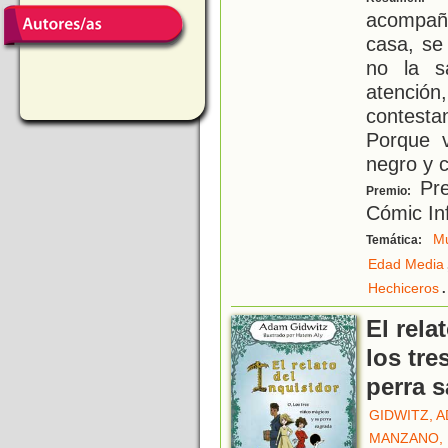
acompaña
casa, se
no la s
atención,
contest
Porque v
negro y 
Pre
Premio:
Cómic Inf
Mu
Temática:
Edad Media
.
Hechiceros
El rela
los tre
perra 
GIDWITZ, 
MANZANO,