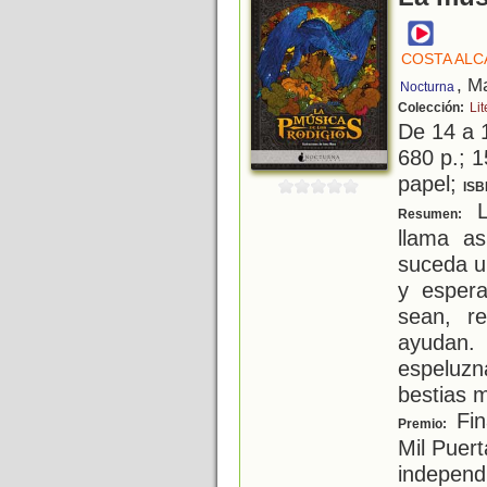
COSTA ALC
, M
Nocturna
Colección:
Li
De 14 a 
680 p.; 1
papel;
ISB
L
Resumen:
llama as
suceda un
y espera
sean, r
ayudan.
espeluzn
bestias 
Fin
Premio:
Mil Puert
independ