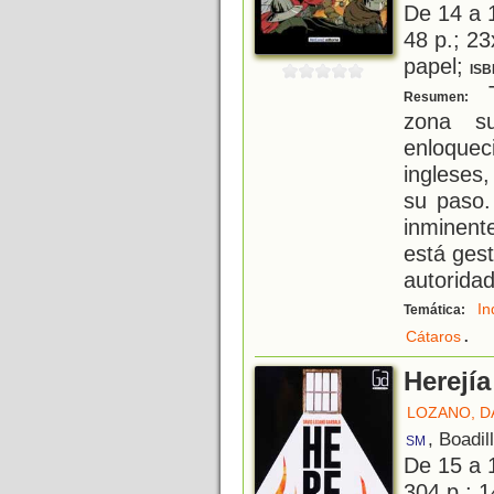
De 14 a 
48 p.; 23
papel;
ISB
T
Resumen:
zona su
enloque
ingleses
su paso.
inminent
está gest
autorida
In
Temática:
.
Cátaros
Herejía
LOZANO, D
, Boadil
SM
De 15 a 
304 p.; 1