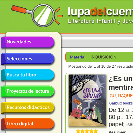
Materia:
INQUISICIÓN
Mostrando del 1 al 10 de 27 resultado
¿Es un
mentira
GU, RAQUE
Garbuix books
De 12 a 
80 p.; 17
papel;
ISB
L
Resumen: