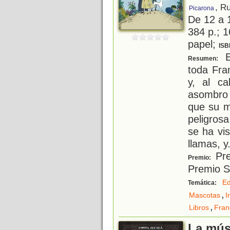
, R
Picarona
De 12 a 
384 p.; 1
papel;
ISB
E
Resumen:
toda Fra
y, al c
asombro l
que su m
peligros
se ha vi
llamas, y
Pre
Premio:
Premio S
E
Temática:
,
Mascotas
I
,
Libros
Fran
La mús