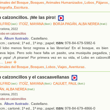
imales del Bosque
,
Bosques
,
Animales Humanizados
,
Lobos
,
Pájaros
,
tografía
,
Escritura
.
 calzoncillos. ¡Me las piro!
ILFRID
ITOÏZ, MAYANA
BORJA PAGÁN, ALBA NEREA
(aut.)
(ilust.)
(trad.)
rcelona, 2022
lobo en calzoncillos
os.
Álbum Ilustrado
. Castellano.
cm.; cartoné; 1ª ed., 1ª imp.; papel;
978-84-679-5982-6
ISBN:
l lobo menos feroz regresa a las librerías! En el bosque, es bien s
leva lejos. Pero solo hace falta un pasito, una musiquita pegadiza,
 y ¡epa! ¡A pirarse! Por primera vez en su vida, el Lobo en calzoncil
...
Leer
imales del Bosque
,
Bosques
,
Lobos
,
Viajes
,
Aventuras
.
n calzoncillos y el cascaavellanas
ILFRID
ITOÏZ, MAYANA
CAUUET, PAUL
(aut.)
(ilust.)
(ilust.)
ÁN, ALBA NEREA
(trad.)
rcelona, 2021
lobo en calzoncillos
os.
Álbum Ilustrado
. Castellano.
cm.; cartoné; 1ª ed., 1ª imp.; papel;
978-84-679-4866-0
ISBN: