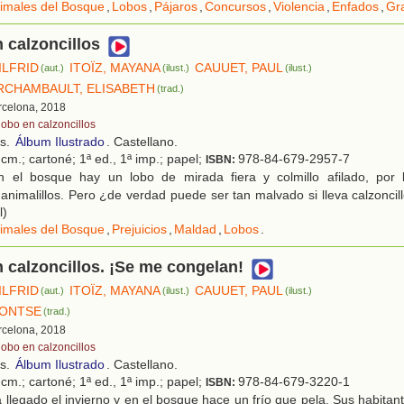
imales del Bosque
,
Lobos
,
Pájaros
,
Concursos
,
Violencia
,
Enfados
,
Gra
n calzoncillos
ILFRID
ITOÏZ, MAYANA
CAUUET, PAUL
(aut.)
(ilust.)
(ilust.)
RCHAMBAULT, ELISABETH
(trad.)
rcelona, 2018
lobo en calzoncillos
os.
Álbum Ilustrado
. Castellano.
cm.; cartoné; 1ª ed., 1ª imp.; papel;
978-84-679-2957-7
ISBN:
 el bosque hay un lobo de mirada fiera y colmillo afilado, por 
animalillos. Pero ¿de verdad puede ser tan malvado si lleva calzoncil
l)
imales del Bosque
,
Prejuicios
,
Maldad
,
Lobos
.
n calzoncillos. ¡Se me congelan!
ILFRID
ITOÏZ, MAYANA
CAUUET, PAUL
(aut.)
(ilust.)
(ilust.)
MONTSE
(trad.)
rcelona, 2018
lobo en calzoncillos
os.
Álbum Ilustrado
. Castellano.
cm.; cartoné; 1ª ed., 1ª imp.; papel;
978-84-679-3220-1
ISBN:
llegado el invierno y en el bosque hace un frío que pela. Sus habitant