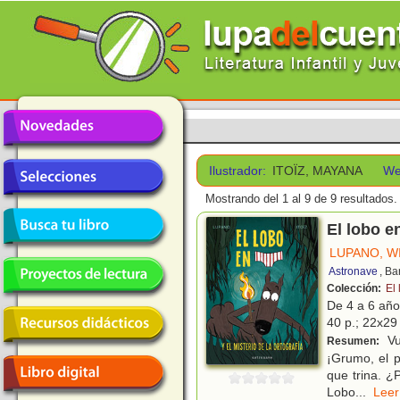
Ilustrador:
ITOÏZ, MAYANA
We
Mostrando del 1 al 9 de 9 resultados.
El lobo en
LUPANO, W
Astronave
, Ba
Colección:
El 
De 4 a 6 añ
40 p.; 22x29 
Vu
Resumen:
¡Grumo, el p
que trina. 
Lobo
...
Le