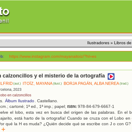
Ilustradores
»
Libros d
b:
https://www.instagram.com/mayanaitoiz/?hl=es
 calzoncillos y el misterio de la ortografía
ILFRID
ITOÏZ, MAYANA
BORJA PAGÁN, ALBA NEREA
(aut.)
(ilust.)
(trad.)
rcelona, 2023
lobo en calzoncillos
os.
Álbum Ilustrado
. Castellano.
cm.; cartoné; 1ª ed., 1ª imp.; papel;
978-84-679-6667-1
ISBN:
elve el lobo, esta vez en busca del origen de las palabras. En el b
ajarito, está harto de la ortografía! Cuando se cruza con el Lobo en c
¿Por qué la H es muda? ¿Quién decide qué se escribe con J o con G?
er