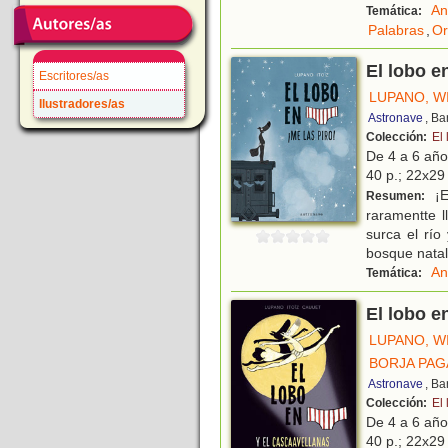
An
Temática:
Palabras
,
Or
El lobo en
Escritores/as
LUPANO, W
Ilustradores/as
Astronave
, Ba
Colección:
El 
De 4 a 6 añ
40 p.; 22x29 
¡E
Resumen:
raramentte l
surca el río
bosque natal
An
Temática:
El lobo e
LUPANO, W
BORJA PAG
Astronave
, Ba
Colección:
El 
De 4 a 6 añ
40 p.; 22x29 