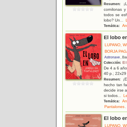
¡L
Resumen:
comilonas y 
todos se esf
lobo? Un
...
An
Temática:
El lobo e
LUPANO, W
BORJA PAG
Astronave
, Ba
Colección:
El 
De 4 a 6 añ
40 p.; 22x29 
¡E
Resumen:
hecho tan fa
decide irse 
si todos
...
L
An
Temática:
Pantalones
.
El lobo e
LUPANO, W