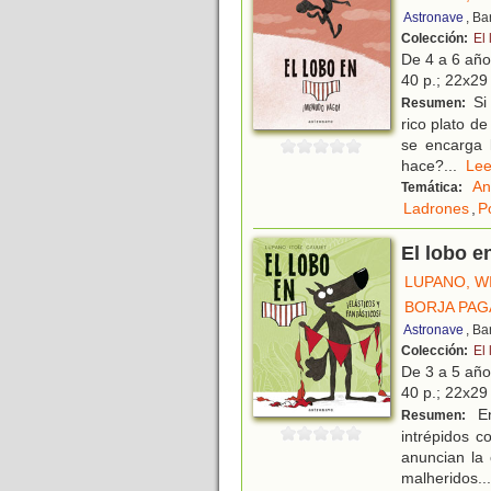
Astronave
, Ba
Colección:
El 
De 4 a 6 añ
40 p.; 22x29 
Si 
Resumen:
rico plato d
se encarga 
hace?
...
L
An
Temática:
Ladrones
,
P
El lobo en
LUPANO, W
BORJA PAG
Astronave
, Ba
Colección:
El 
De 3 a 5 añ
40 p.; 22x29 
En
Resumen:
intrépidos c
anuncian la 
malheridos
...