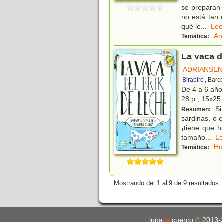
se preparan 
no está tan 
qué le
...
L
An
Temática:
La vaca d
ADRIANSEN
Birabiro
, Barc
De 4 a 6 añ
28 p.; 15x25 
Si
Resumen:
sardinas, o 
¡tiene que h
tamaño
...
L
H
Temática:
Mostrando del 1 al 9 de 9 resultados.
lupa
del
cuento
©
2013-