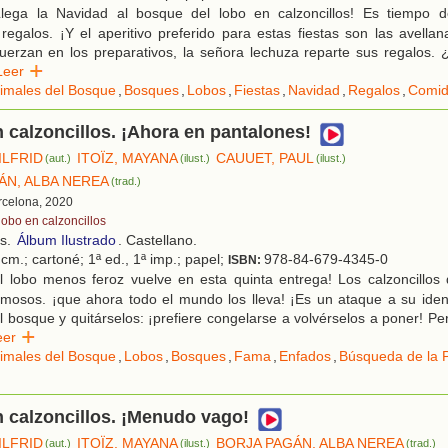
lega la Navidad al bosque del lobo en calzoncillos! Es tiempo d
regalos. ¡Y el aperitivo preferido para estas fiestas son las avella
uerzan en los preparativos, la señora lechuza reparte sus regalos. 
Leer
imales del Bosque
,
Bosques
,
Lobos
,
Fiestas
,
Navidad
,
Regalos
,
Comid
n calzoncillos. ¡Ahora en pantalones!
ILFRID
ITOÏZ, MAYANA
CAUUET, PAUL
(aut.)
(ilust.)
(ilust.)
ÁN, ALBA NEREA
(trad.)
rcelona, 2020
lobo en calzoncillos
os.
Álbum Ilustrado
. Castellano.
cm.; cartoné; 1ª ed., 1ª imp.; papel;
978-84-679-4345-0
ISBN:
l lobo menos feroz vuelve en esta quinta entrega! Los calzoncillos
mosos. ¡que ahora todo el mundo los lleva! ¡Es un ataque a su ident
al bosque y quitárselos: ¡prefiere congelarse a volvérselos a poner! Pe
eer
imales del Bosque
,
Lobos
,
Bosques
,
Fama
,
Enfados
,
Búsqueda de la P
n calzoncillos. ¡Menudo vago!
ILFRID
ITOÏZ, MAYANA
BORJA PAGÁN, ALBA NEREA
(aut.)
(ilust.)
(trad.)