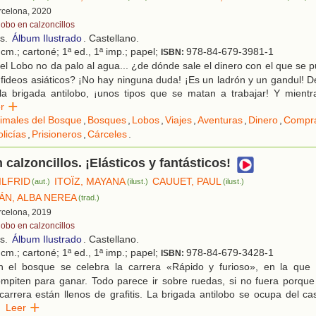
rcelona, 2020
lobo en calzoncillos
os.
Álbum Ilustrado
. Castellano.
cm.; cartoné; 1ª ed., 1ª imp.; papel;
978-84-679-3981-1
ISBN:
el Lobo no da palo al agua... ¿de dónde sale el dinero con el que se
e fideos asiáticos? ¡No hay ninguna duda! ¡Es un ladrón y un gandul! De
la brigada antilobo, ¡unos tipos que se matan a trabajar! Y mientr
eer
imales del Bosque
,
Bosques
,
Lobos
,
Viajes
,
Aventuras
,
Dinero
,
Compr
olicías
,
Prisioneros
,
Cárceles
.
 calzoncillos. ¡Elásticos y fantásticos!
ILFRID
ITOÏZ, MAYANA
CAUUET, PAUL
(aut.)
(ilust.)
(ilust.)
ÁN, ALBA NEREA
(trad.)
rcelona, 2019
lobo en calzoncillos
os.
Álbum Ilustrado
. Castellano.
cm.; cartoné; 1ª ed., 1ª imp.; papel;
978-84-679-3428-1
ISBN:
 el bosque se celebra la carrera «Rápido y furioso», en la que 
ompiten para ganar. Todo parece ir sobre ruedas, si no fuera porque
carrera están llenos de grafitis. La brigada antilobo se ocupa del ca
Leer