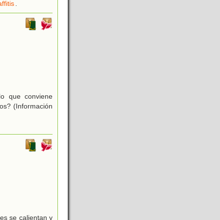
ffitis
.
lo que conviene
los? (Información
es se calientan y