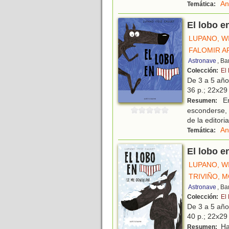
An
Temática:
El lobo e
LUPANO, W
FALOMIR A
Astronave
, Ba
Colección:
El 
De 3 a 5 añ
36 p.; 22x29 
En
Resumen:
esconderse, 
de la editoria
An
Temática:
El lobo e
LUPANO, W
TRIVIÑO, 
Astronave
, Ba
Colección:
El 
De 3 a 5 añ
40 p.; 22x29 
Ha 
Resumen: