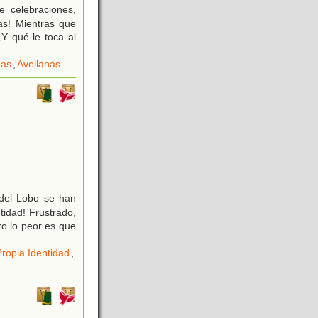
e celebraciones,
nas! Mientras que
¿Y qué le toca al
as
,
Avellanas
.
 del Lobo se han
idad! Frustrado,
ro lo peor es que
ropia Identidad
,