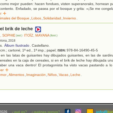
como mejor pueden: hacen fondues, visten superanoraks, hornean pan
contento. Enfadado, se pasea por el bosque y grita: «¡Se me congel
eer
imales del Bosque
,
Lobos
,
Solidaridad
,
Invierno
.
el brik de leche
, SOPHIE
ITOÏZ, MAYANA
(aut.)
(ilust.)
elona, 2018
os.
Álbum Ilustrado
. Castellano.
cm.; cartoné; 1ª ed., 1ª imp.; papel;
978-84-16490-45-5
ISBN:
 en las latas de guisantes hay dibujados guisantes, en las de sardi
cereales en la caja de cereales, si en el brik de leche hay dibujada u
aber una vaca dentro! El protagonista ha visto vacas pastando a lo 
eer
umor
,
Alimentos
,
Imaginación
,
Niños
,
Vacas
,
Leche
.
2026
¿qué es?
¿quiénes somos?