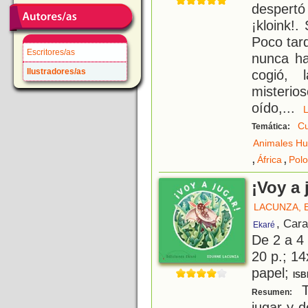
despertó
¡kloink!
Poco tar
Escritores/as
nunca ha
Ilustradores/as
cogió, 
misteri
oído,
...
Cu
Temática:
Animales H
,
,
África
Polo
¡Voy a 
LACUNZA, 
, Car
Ekaré
De 2 a 4
20 p.; 14
papel;
ISB
Ta
Resumen:
jugar y 