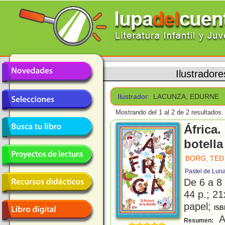
Ilustradore
Ilustrador:
LACUNZA, EDURNE
Mostrando del 1 al 2 de 2 resultados.
África.
botella
BORG, TED
Pastel de Lun
De 6 a 8
44 p.; 21
papel;
ISB
Al
Resumen: