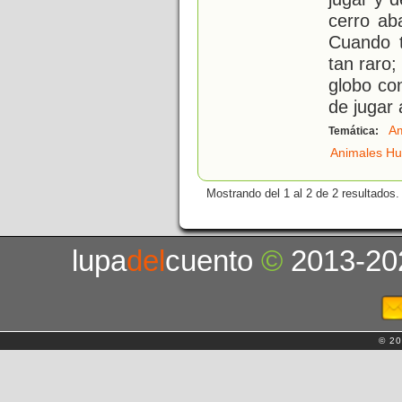
cerro ab
Cuando t
tan raro;
globo co
de jugar a
Am
Temática:
Animales H
Mostrando del 1 al 2 de 2 resultados.
lupa
del
cuento
©
2013-20
© 20