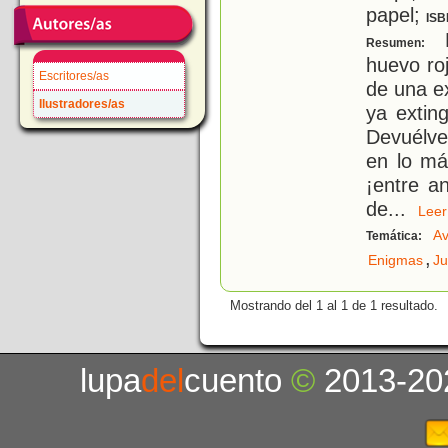
papel;
ISB
E
Resumen:
huevo ro
Escritores/as
de una e
Ilustradores/as
ya extin
Devuélve
en lo má
¡entre an
de
...
Le
A
Temática:
,
Enigmas
J
Mostrando del 1 al 1 de 1 resultado.
lupa
del
cuento
©
2013-20