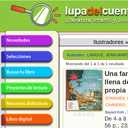
Ilustradores
Ilustrador:
LANGUE, JEAN-MAR
Mostrando del 1 al 1 de 1 resultado.
Una fa
llena d
propia 
ÉPARVIER,
CHANDRO, 
,
Bayard Kids
De 4 a 8
56 p.; 23