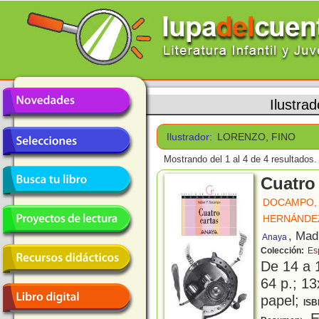
Ilustra
Ilustrador:
LORENZO, FINO
Mostrando del 1 al 4 de 4 resultados.
Cuatro
DOCAMPO, 
HERNÁNDEZ
, Mad
Anaya
Colección:
Es
De 14 a 
64 p.; 13
papel;
ISB
El