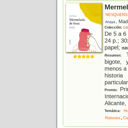
Mermel
NESQUENS,
, Mad
Anaya
Colección:
Lo
De 5 a 6
24 p.; 30
papel;
ISB
T
Resumen:
bigote, 
menos a P
histori
particula
Pri
Premio:
Internac
Alicante,
H
Temática:
,
Ratones
Co