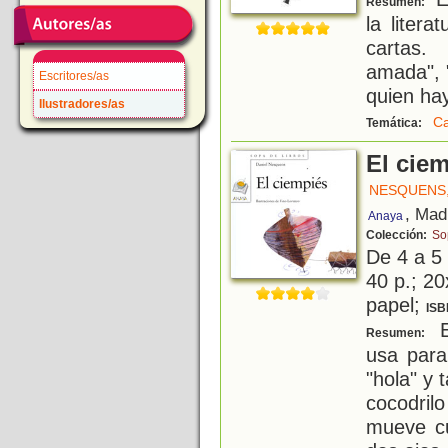
Resumen:
la litera
cartas.
amada", "
Escritores/as
quien hay
Ilustradores/as
Ca
Temática:
El cie
NESQUENS,
, Mad
Anaya
Colección:
So
De 4 a 5
40 p.; 20
papel;
ISB
E
Resumen:
usa para
"hola" y 
cocodri
mueve cu