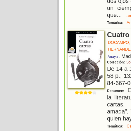
dos ojos 
un ciem
que
...
L
An
Temática:
Cuatro
DOCAMPO, 
HERNÁNDEZ
, Mad
Anaya
Colección:
So
De 14 a 
58 p.; 13
84-667-0
El
Resumen:
la litera
cartas.
amada", "
quien hay
Ca
Temática: