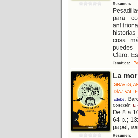
B
Resumen:
Pesadill
para co
anfitrion
historia
cosa má
puedes 
Claro. E
Pe
Temática:
La mor
GRAVES, A
DÍAZ VALL
, Bar
Edebé
Colección:
El 
De 8 a 1
64 p.; 13
papel;
ISB
B
Resumen: