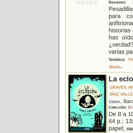
B
Resumen:
Pesadill
para co
anfitrion
historia
has oído
¿verdad?
varias pa
Pe
Temática:
.
Miedo
La ecl
GRAVES, A
DÍAZ VALL
, Bar
Edebé
Colección:
El 
De 8 a 1
64 p.; 13
papel;
ISB