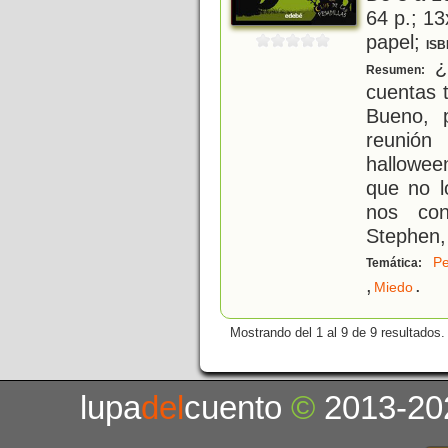
64 p.; 13
papel;
ISB
¿
Resumen:
cuentas 
Bueno, 
reunió
hallowee
que no l
nos co
Stephen,
Pe
Temática:
,
.
Miedo
Mostrando del 1 al 9 de 9 resultados.
lupa
del
cuento
©
2013-20