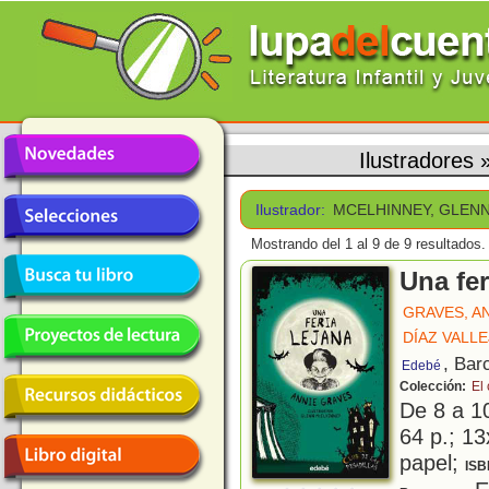
Ilustradores
Ilustrador:
MCELHINNEY, GLEN
Mostrando del 1 al 9 de 9 resultados.
Una fer
GRAVES, A
DÍAZ VALL
, Bar
Edebé
Colección:
El 
De 8 a 1
64 p.; 13
papel;
ISB