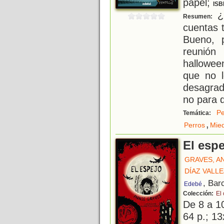
papel;
ISB
¿
Resumen:
cuentas 
Bueno, 
reunió
hallowee
que no l
desagrad
no para d
Pe
Temática:
,
Perros
Mie
El esp
GRAVES, A
DÍAZ VALL
, Bar
Edebé
Colección:
El 
De 8 a 1
64 p.; 13