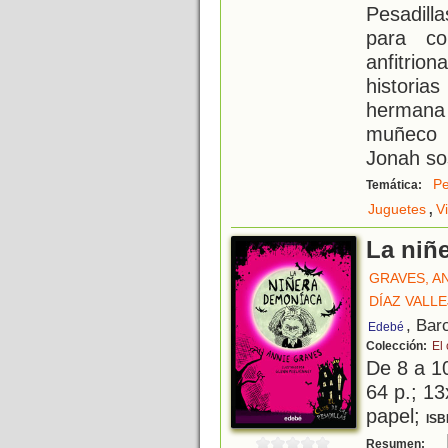
Pesadill
para co
anfitrion
histori
hermana 
muñeco 
Jonah so
Pe
Temática:
,
Juguetes
V
La niñ
GRAVES, A
DÍAZ VALL
, Bar
Edebé
Colección:
El 
De 8 a 1
64 p.; 13
papel;
ISB
B
Resumen: