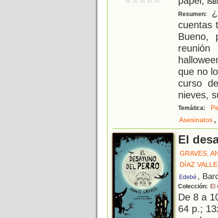
papel;
ISB
¿
Resumen:
cuentas 
Bueno, 
reunió
hallowee
que no lo
curso de
nieves, s
Pe
Temática:
,
Asesinatos
El des
GRAVES, A
DÍAZ VALL
, Bar
Edebé
Colección:
El 
De 8 a 1
64 p.; 13