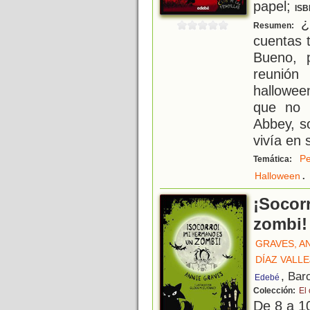
papel;
ISB
¿
Resumen:
cuentas 
Bueno, 
reunió
hallowee
que no 
Abbey, s
vivía en 
Pe
Temática:
.
Halloween
¡Socor
zombi!
GRAVES, A
DÍAZ VALL
, Bar
Edebé
Colección:
El 
De 8 a 1