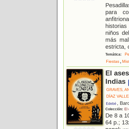
Pesadill
para co
anfitrion
historia
niños de
más mal
estricta,
Pe
Temática:
,
Fiestas
Mis
El ases
Indias
GRAVES, A
DÍAZ VALL
, Bar
Edebé
Colección:
El 
De 8 a 1
64 p.; 13