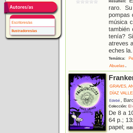
En
Resumen:
raro. S
pompas c
música c
Escritores/as
también 
Ilustradores/as
tenía? S
atreves a
eches la
.
Pe
Temática:
.
Abuelas
Franke
GRAVES, A
DÍAZ VALL
, Bar
Edebé
Colección:
El 
De 8 a 1
64 p.; 13
papel;
ISB