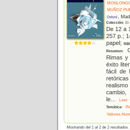
MONLONGO
MUÑOZ PUE
, Mad
Oxford
Colección:
El 
De 12 a 
257 p.; 1
papel;
ISB
G
Resumen:
Rimas y 
éxito lit
fácil de
retórica
realism
cambio, 
le
...
Lee
R
Temática:
Valores Hu
Mostrando del 1 al 2 de 2 resultados.