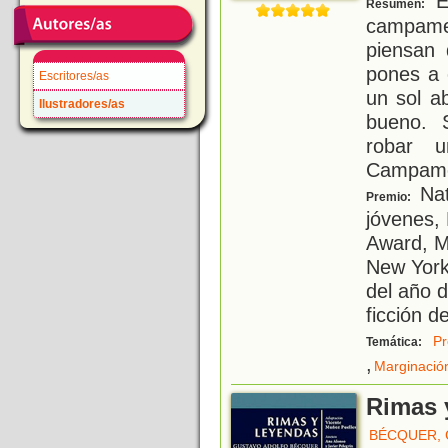
E
Resumen:
campame
piensan 
pones a 
Escritores/as
un sol a
Ilustradores/as
bueno. 
robar u
Campamen
Nat
Premio:
jóvenes,
Award, Me
New York
del año d
ficción 
Pr
Temática:
,
Marginación
Rimas 
BÉCQUER,