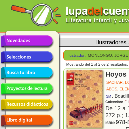
Ilustradores
Ilustrador:
MONLONGO, JORGE
Mostrando del 1 al 2 de 2 resultados.
Hoyos
SACHAR, L
ABÓS, ELE
, Boadil
SM
Colección:
El
De 12 a 
272 p.; 1
978-
ISBN: