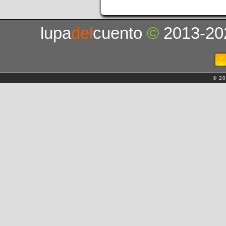
lupa
del
cuento
©
2013-20
© 20