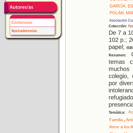
GARCÍA, E
POLÁN, MA
Asociación Cu
Escritores/as
Colección:
No
Ilustradores/as
De 7 a 1
102 p.; 2
papel;
ISB
C
Resumen:
temas c
muchos 
colegio,
por dive
intolera
refugiad
presenci
Po
Temática:
,
Familia
Ami
Amor a los 