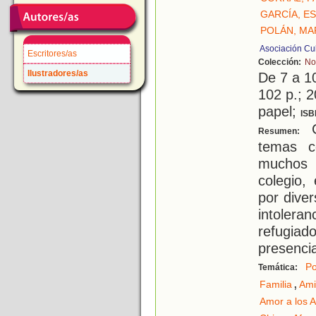
GARCÍA, E
POLÁN, MA
Asociación Cu
Escritores/as
Colección:
No
Ilustradores/as
De 7 a 1
102 p.; 2
papel;
ISB
C
Resumen:
temas c
muchos 
colegio,
por dive
intolera
refugiad
presenci
Po
Temática:
,
Familia
Ami
Amor a los 