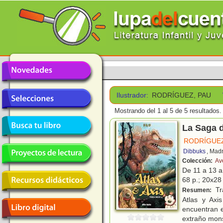
Ilustrador:
RODRÍGUEZ, PAU
Mostrando del 1 al 5 de 5 resultados.
La Saga d
RODRÍGUEZ
Dibbuks
, Mad
Colección:
Av
De 11 a 13 
68 p.; 20x28 
Tra
Resumen:
Atlas y Axi
encuentran 
extraño mon