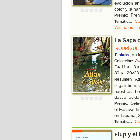
evolución an
color y la nar
Prem
Premio:
Có
Temática:
Animales H
La Saga d
RODRÍGUEZ
Dibbuks
, Madr
Colección:
Av
De 11 a 13 
80 p.; 20x28 
Atl
Resumen:
llegan tiemp
nuestros h
desconocido
Sele
Premio:
el Festival I
en España, 
Có
Temática:
Flup y el