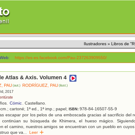
Ilustradores
»
Libros de 
Web:
https://es-es.facebook.com/Pau-237263909550/
e Atlas & Axis. Volumen 4
, PAU
RODRÍGUEZ, PAU
(aut.)
(ilust.)
rid, 2017
entúrate
años.
Cómic
. Castellano.
cm.; cartoné; 1ª ed., 1ª imp.; papel;
978-84-16507-55-9
ISBN:
s escapar por los pelos de una emboscada gracias al sacrificio del 
s continúan su búsqueda de Khimera, el hueso mágico. Siguiendo
en el camino, nuestros amigos se encuentran con un pueblo en cuyos
struo que va
...
Leer