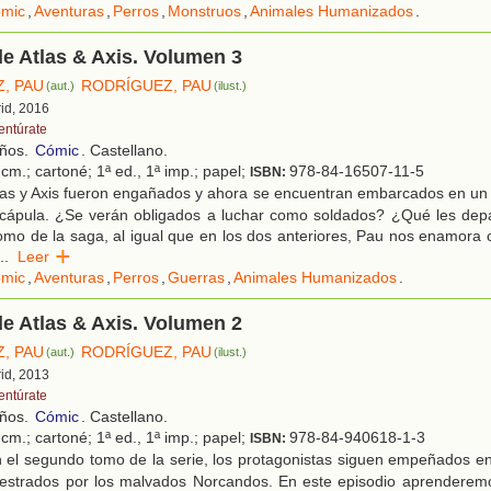
mic
,
Aventuras
,
Perros
,
Monstruos
,
Animales Humanizados
.
e Atlas & Axis. Volumen 3
, PAU
RODRÍGUEZ, PAU
(aut.)
(ilust.)
rid, 2016
entúrate
años.
Cómic
. Castellano.
cm.; cartoné; 1ª ed., 1ª imp.; papel;
978-84-16507-11-5
ISBN:
las y Axis fueron engañados y ahora se encuentran embarcados en un
cápula. ¿Se verán obligados a luchar como soldados? ¿Qué les depa
tomo de la saga, al igual que en los dos anteriores, Pau nos enamora c
..
Leer
mic
,
Aventuras
,
Perros
,
Guerras
,
Animales Humanizados
.
e Atlas & Axis. Volumen 2
, PAU
RODRÍGUEZ, PAU
(aut.)
(ilust.)
rid, 2013
entúrate
años.
Cómic
. Castellano.
cm.; cartoné; 1ª ed., 1ª imp.; papel;
978-84-940618-1-3
ISBN:
 el segundo tomo de la serie, los protagonistas siguen empeñados en
estrados por los malvados Norcandos. En este episodio aprenderem