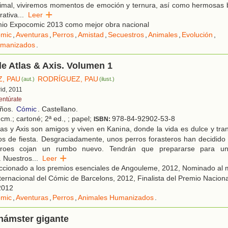
imal, viviremos momentos de emoción y ternura, así como hermosas ba
rativa
...
Leer
io Expocomic 2013 como mejor obra nacional
mic
,
Aventuras
,
Perros
,
Amistad
,
Secuestros
,
Animales
,
Evolución
,
umanizados
.
e Atlas & Axis. Volumen 1
, PAU
RODRÍGUEZ, PAU
(aut.)
(ilust.)
id, 2011
entúrate
años.
Cómic
. Castellano.
cm.; cartoné; 2ª ed., ; papel;
978-84-92902-53-8
ISBN:
as y Axis son amigos y viven en Kanina, donde la vida es dulce y tra
os de fiesta. Desgraciadamente, unos perros forasteros han decidido
éroes cojan un rumbo nuevo. Tendrán que prepararse para un 
. Nuestros
...
Leer
ccionado a los premios esenciales de Angouleme, 2012, Nominado al 
nternacional del Cómic de Barcelons, 2012, Finalista del Premio Nacional
2012
mic
,
Aventuras
,
Perros
,
Animales Humanizados
.
 hámster gigante