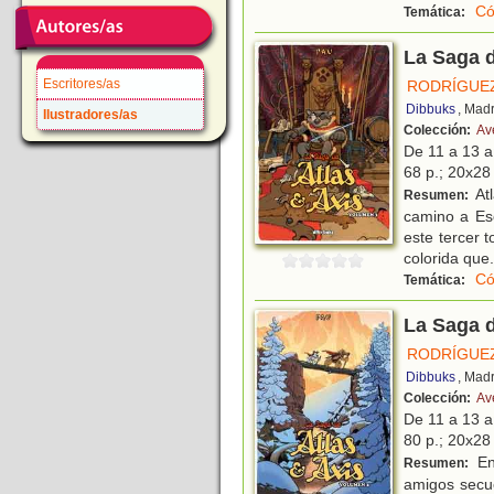
Có
Temática:
La Saga d
Escritores/as
RODRÍGUEZ
Dibbuks
, Mad
Ilustradores/as
Colección:
Av
De 11 a 13 
68 p.; 20x28 
At
Resumen:
camino a Es
este tercer 
colorida que
.
Có
Temática:
La Saga d
RODRÍGUEZ
Dibbuks
, Mad
Colección:
Av
De 11 a 13 
80 p.; 20x28 
En
Resumen:
amigos secu