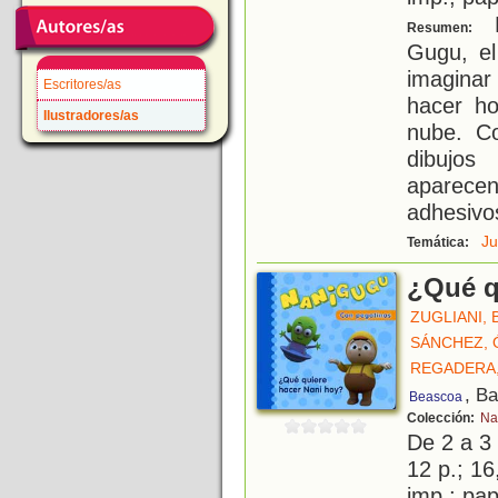
N
Resumen:
Gugu, el 
imaginar
Escritores/as
hacer h
Ilustradores/as
nube. Co
dibujos
aparecen
adhesivo
J
Temática:
¿Qué q
ZUGLIANI, 
SÁNCHEZ,
REGADERA,
, B
Beascoa
Colección:
Na
De 2 a 3
12 p.; 16
imp.; pa