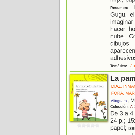
N
Resumen:
Gugu, el 
imaginar
hacer h
nube. Co
dibujos
aparecen
adhesivo
J
Temática:
La pam
DÍAZ, INM
FORA, MARÍ
, M
Alfaguara
Colección:
Alf
De 3 a 4
24 p.; 15
papel;
ISB