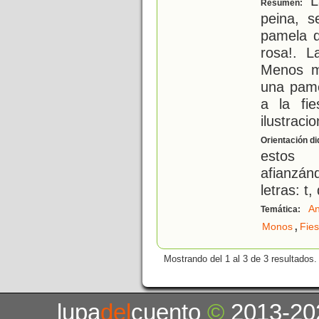
La
Resumen:
peina, 
pamela d
rosa!. L
Menos ma
una pame
a la fie
ilustraci
Orientación di
estos 
afianzá
letras: t, 
An
Temática:
,
Monos
Fies
Mostrando del 1 al 3 de 3 resultados.
lupa
del
cuento
©
2013-20