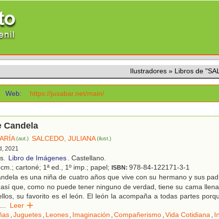
Ilustradores
»
Libros de "S
Web:
https://jusabar.net/main/
e Candela
ARÍA
SALCEDO, JULIANA
(aut.)
(ilust.)
d, 2021
os.
Libro de Imágenes
. Castellano.
cm.; cartoné; 1ª ed., 1º imp.; papel;
978-84-122171-3-1
ISBN:
ndela es una niña de cuatro años que vive con su hermano y sus pad
 así que, como no puede tener ninguno de verdad, tiene su cama llen
ellos, su favorito es el león. El león la acompaña a todas partes porq
...
Leer
ñas
,
Juguetes
,
Leones
,
Imaginación
,
Compañerismo
,
Vida Cotidiana
,
I