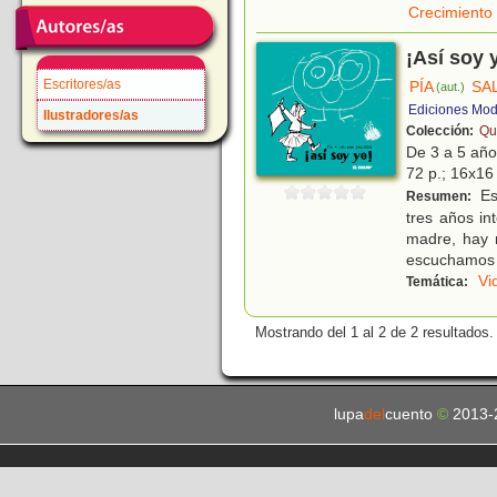
Crecimiento
¡Así soy 
Escritores/as
PÍA
SA
(aut.)
Ediciones Mo
Ilustradores/as
Colección:
Qu
De 3 a 5 añ
72 p.; 16x16 
Es
Resumen:
tres años in
madre, hay 
escuchamos
Vi
Temática:
Mostrando del 1 al 2 de 2 resultados.
lupa
del
cuento
©
2013-