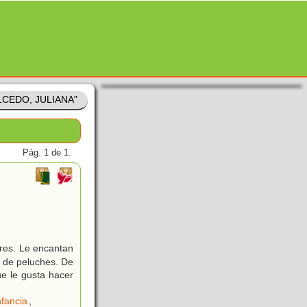
ALCEDO, JULIANA"
Pág. 1 de 1.
res. Le encantan
a de peluches. De
ue le gusta hacer
nfancia
,