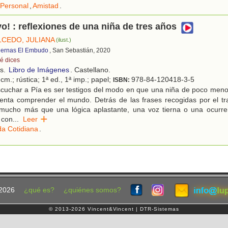
 Personal
,
Amistad
.
yo! : reflexiones de una niña de tres años
LCEDO, JULIANA
(ilust.)
dernas El Embudo
, San Sebastián, 2020
é dices
os.
Libro de Imágenes
. Castellano.
cm.; rústica; 1ª ed., 1ª imp.; papel;
978-84-120418-3-5
ISBN:
cuchar a Pía es ser testigos del modo en que una niña de poco men
tenta comprender el mundo. Detrás de las frases recogidas por el tr
mucho más que una lógica aplastante, una voz tierna o una ocurren
 con
...
Leer
da Cotidiana
.
2026
¿qué es?
¿quiénes somos?
© 2013-2026 Vincent&Vincent | DTR-Sistemas