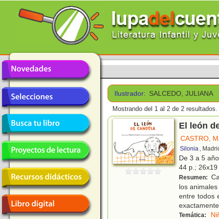
Ilustrador:
SALCEDO, JULIANA
Mostrando del 1 al 2 de 2 resultados.
El león d
CASTRO, M
Silonia
, Madri
De 3 a 5 añ
44 p.; 26x19 
Ca
Resumen:
los animales
entre todos 
exactamente
Ni
Temática: