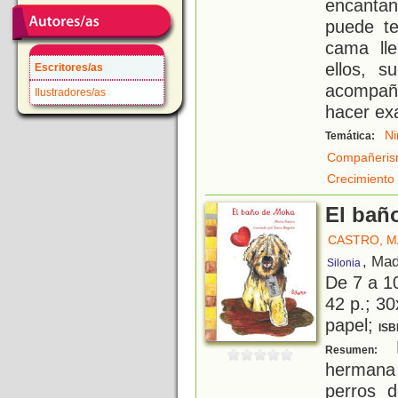
encanta
puede te
cama ll
ellos, s
Escritores/as
acompaña
Ilustradores/as
hacer ex
Ni
Temática:
Compañeri
Crecimiento
El bañ
CASTRO, M
, Mad
Silonia
De 7 a 1
42 p.; 30
papel;
ISB
M
Resumen:
hermana
perros 