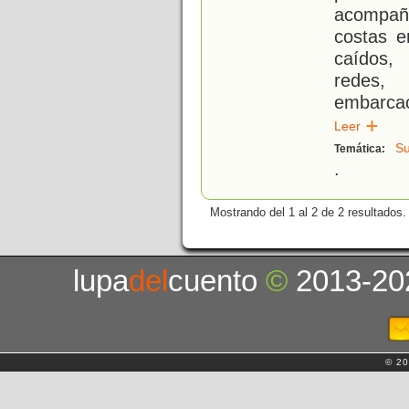
acompaña
costas e
caídos,
redes,
embarcac
Leer
Su
Temática:
.
Mostrando del 1 al 2 de 2 resultados.
lupa
del
cuento
©
2013-20
© 20