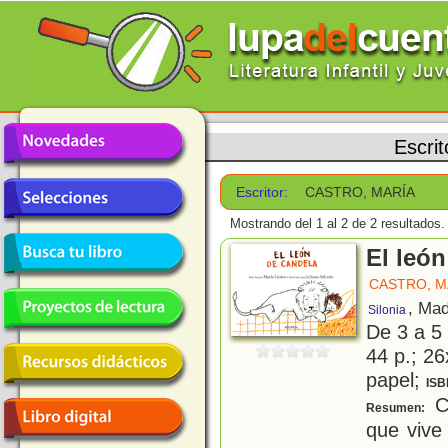
Escrit
Escritor:
CASTRO, MARÍA
Mostrando del 1 al 2 de 2 resultados.
El leó
CASTRO, M
, Mad
Silonia
De 3 a 5
44 p.; 26
papel;
ISB
Ca
Resumen:
que vive