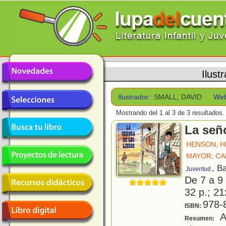
Ilust
Ilustrador:
SMALL, DAVID
Web
Mostrando del 1 al 3 de 3 resultados.
La seño
HENSON, 
MAYOR, C
, B
Juventud
De 7 a 9
32 p.; 21
978-
ISBN:
Ai
Resumen: