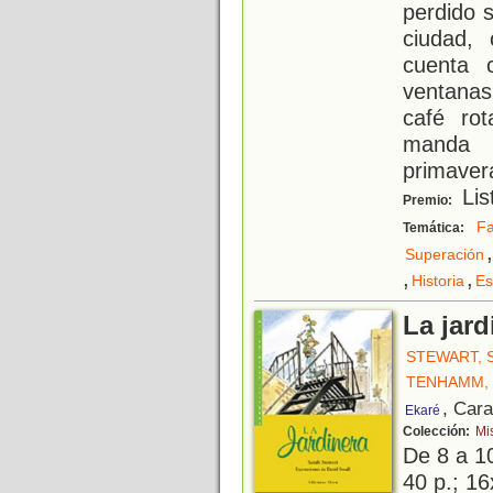
perdido s
ciudad,
cuenta 
ventanas
café rot
manda 
primavera
Lis
Premio:
Fa
Temática:
,
Superación
,
,
Historia
Es
La jard
STEWART, 
TENHAMM, 
, Car
Ekaré
Colección:
Mi
De 8 a 1
40 p.; 16