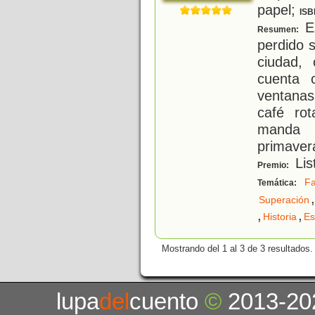
papel;
ISB
Es
Resumen:
perdido s
ciudad,
cuenta 
ventanas
café rot
manda 
primavera
Lis
Premio:
Fa
Temática:
,
Superación
,
,
Historia
Es
Mostrando del 1 al 3 de 3 resultados.
lupa
del
cuento
©
2013-20