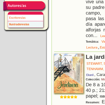
vive una
su padre
campo, 
pasa las
Escritores/as
día apar
Ilustradores/as
alforjas 
con
...
L
Vi
Temática:
,
Lectura
Est
La jard
STEWART, 
TENHAMM, 
, Car
Ekaré
Colección:
Mi
De 8 a 1
40 p.; 21
papel;
ISB
Es
Resumen: