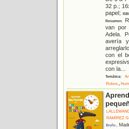
32 p.; 16
papel;
ISB
Ro
Resumen:
van por 
Adela. P
avería 
arreglar
con el b
expresiv
con la
...
An
Temática:
,
Robos
Hum
Aprend
peque
LALLEMAND
RAMÍREZ G
, Mad
Bruño