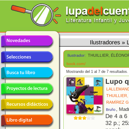
Ilustradores
»
Ilustrador:
THUILLIER, ÉLÉONO
book.com/
Mostrando del 1 al 7 de 7 resultados.
Lupo qu
LALLEMAND
THUILLIER
RAMÍREZ G
, Mad
Bruño
De 4 a 6
32 p.; 25