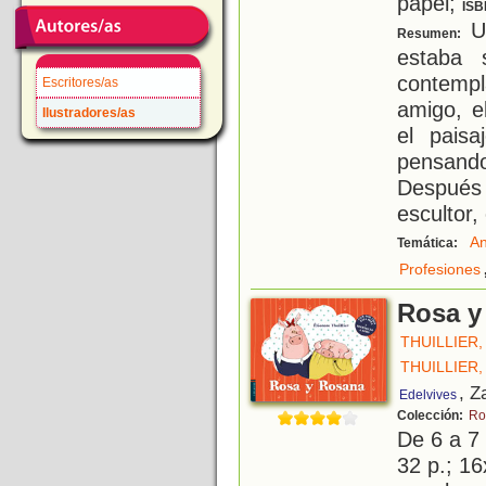
papel;
ISB
U
Resumen:
estaba 
contempl
Escritores/as
amigo, e
Ilustradores/as
el pais
pensand
Después
escultor,
An
Temática:
Profesiones
Rosa y
THUILLIER
THUILLIER
, Z
Edelvives
Colección:
Ro
De 6 a 7
32 p.; 16