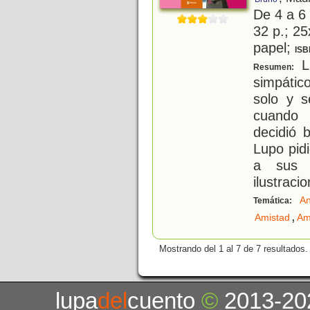
De 4 a 6
32 p.; 25
papel;
ISB
L
Resumen:
simpátic
solo y s
cuando 
decidió 
Lupo pid
a sus 
ilustraci
An
Temática:
,
Amistad
Am
Mostrando del 1 al 7 de 7 resultados.
lupa
del
cuento
©
2013-20