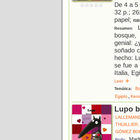
De 4 a 5
32 p.; 26
papel;
ISB
L
Resumen:
bosque,
genial: ¿
soñado c
hecho: L
se fue a 
Italia, E
Leer
B
Temática:
,
Egipto
Keni
Lupo b
LALLEMAND
THUILLIER
GÓMEZ BO
, Mad
Bruño