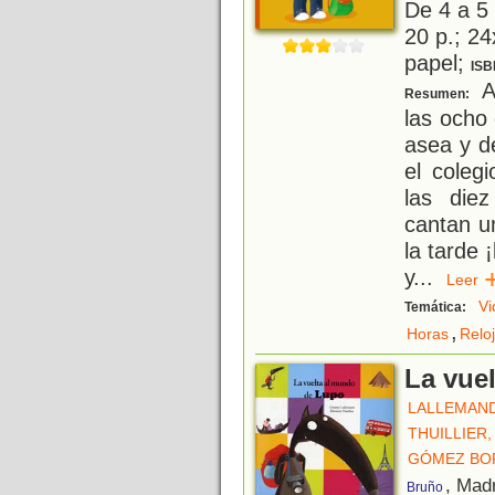
De 4 a 5
20 p.; 24
papel;
ISB
A
Resumen:
las ocho
asea y d
el coleg
las die
cantan u
la tarde 
y
...
Lee
Vi
Temática:
,
Horas
Relo
La vue
LALLEMAND
THUILLIER
GÓMEZ BO
, Mad
Bruño