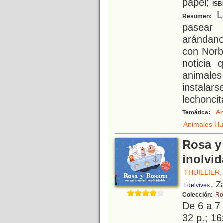
papel;
ISB
La
Resumen:
pasear
arándan
con Norbe
noticia 
animales
instalar
lechoncit
An
Temática:
Animales H
Rosa y
inolvid
THUILLIER
, Z
Edelvives
Colección:
Ro
De 6 a 7
32 p.; 16