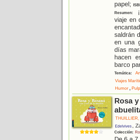
papel;
ISB
¡
Resumen:
viaje en
encantad
saldrán 
en una g
días mar
hacen e
barco pa
An
Temática:
Viajes Marít
,
Humor
Pul
Rosa y 
abuelit
THUILLIER
, Z
Edelvives
Colección:
Ro
De 6 a 7