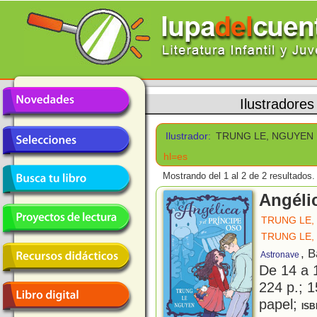
Ilustradores
Ilustrador:
TRUNG LE, NGUYEN
hl=es
Mostrando del 1 al 2 de 2 resultados.
Angélic
TRUNG LE,
TRUNG LE,
, 
Astronave
De 14 a 
224 p.; 1
papel;
ISB