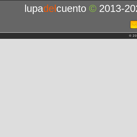
lupa
del
cuento
©
2013-20
© 20