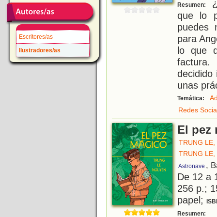
¿
Resumen:
que lo 
puedes 
para Ang
Escritores/as
lo que 
Ilustradores/as
factura
decidido 
unas prá
Ad
Temática:
Redes Socia
El pez
TRUNG LE,
TRUNG LE,
, 
Astronave
De 12 a 
256 p.; 1
papel;
ISB
E
Resumen: