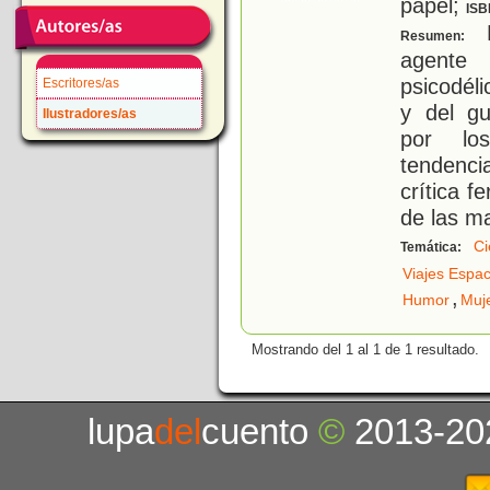
papel;
ISB
P
Resumen:
agente
psicodéli
Escritores/as
y del gu
Ilustradores/as
por lo
tendenci
crítica f
de las m
Ci
Temática:
Viajes Espac
,
Humor
Muj
Mostrando del 1 al 1 de 1 resultado.
lupa
del
cuento
©
2013-20